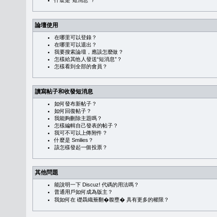
什麼是“短消息”？
論壇使用
在哪里可以登錄？
在哪里可以退出？
我要搜索論壇，應該怎麼做？
怎樣給其他人發送“短消息”？
怎樣看到全部的會員？
讀寫帖子和收發短消息
如何發布新帖子？
如何回復帖子？
我能夠刪除主題嗎？
怎樣編輯自己發表的帖子？
我可不可以上傳附件？
什麼是 Smilies？
該怎樣發起一個投票？
其他問題
能說明一下 Discuz! 代碼的用法嗎？
普通用戶如何成為版主？
我如何在 礎聶織簷翻�䪖壅� 具有更多的權限？