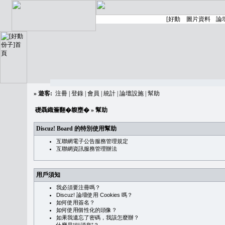
»
遊客:
注冊
|
登錄
|
會員
|
統計
|
論壇設施
|
幫助
礎聶織簷翻�䪖壅�
» 幫助
Discuz! Board 的特別使用幫助
互聯網電子公告服務管理規定
互聯網資訊服務管理辦法
用戶須知
我必須要注冊嗎？
Discuz! 論壇使用 Cookies 嗎？
如何使用簽名？
如何使用個性化的頭像？
如果我遺忘了密碼，我該怎麼辦？