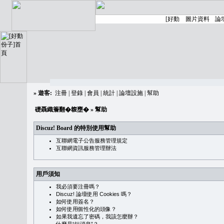
»
遊客:
注冊
|
登錄
|
會員
|
統計
|
論壇設施
|
幫助
礎聶織簷翻�䪖壅�
» 幫助
Discuz! Board 的特別使用幫助
互聯網電子公告服務管理規定
互聯網資訊服務管理辦法
用戶須知
我必須要注冊嗎？
Discuz! 論壇使用 Cookies 嗎？
如何使用簽名？
如何使用個性化的頭像？
如果我遺忘了密碼，我該怎麼辦？