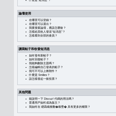
什麼是“短消息”？
論壇使用
在哪里可以登錄？
在哪里可以退出？
我要搜索論壇，應該怎麼做？
怎樣給其他人發送“短消息”？
怎樣看到全部的會員？
讀寫帖子和收發短消息
如何發布新帖子？
如何回復帖子？
我能夠刪除主題嗎？
怎樣編輯自己發表的帖子？
我可不可以上傳附件？
什麼是 Smilies？
該怎樣發起一個投票？
其他問題
能說明一下 Discuz! 代碼的用法嗎？
普通用戶如何成為版主？
我如何在 礎聶織簷翻�䪖壅� 具有更多的權限？