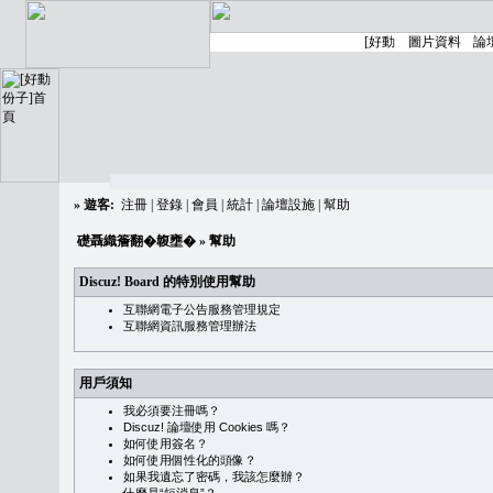
»
遊客:
注冊
|
登錄
|
會員
|
統計
|
論壇設施
|
幫助
礎聶織簷翻�䪖壅�
» 幫助
Discuz! Board 的特別使用幫助
互聯網電子公告服務管理規定
互聯網資訊服務管理辦法
用戶須知
我必須要注冊嗎？
Discuz! 論壇使用 Cookies 嗎？
如何使用簽名？
如何使用個性化的頭像？
如果我遺忘了密碼，我該怎麼辦？