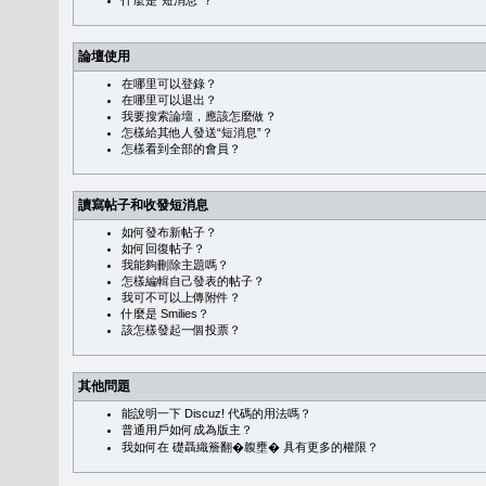
什麼是“短消息”？
論壇使用
在哪里可以登錄？
在哪里可以退出？
我要搜索論壇，應該怎麼做？
怎樣給其他人發送“短消息”？
怎樣看到全部的會員？
讀寫帖子和收發短消息
如何發布新帖子？
如何回復帖子？
我能夠刪除主題嗎？
怎樣編輯自己發表的帖子？
我可不可以上傳附件？
什麼是 Smilies？
該怎樣發起一個投票？
其他問題
能說明一下 Discuz! 代碼的用法嗎？
普通用戶如何成為版主？
我如何在 礎聶織簷翻�䪖壅� 具有更多的權限？