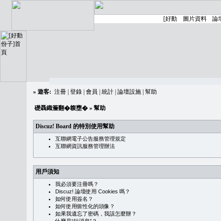
»
遊客:
注冊
|
登錄
|
會員
|
統計
|
論壇設施
|
幫助
礎聶織簷翻�䪖壅�
» 幫助
Discuz! Board 的特別使用幫助
互聯網電子公告服務管理規定
互聯網資訊服務管理辦法
用戶須知
我必須要注冊嗎？
Discuz! 論壇使用 Cookies 嗎？
如何使用簽名？
如何使用個性化的頭像？
如果我遺忘了密碼，我該怎麼辦？