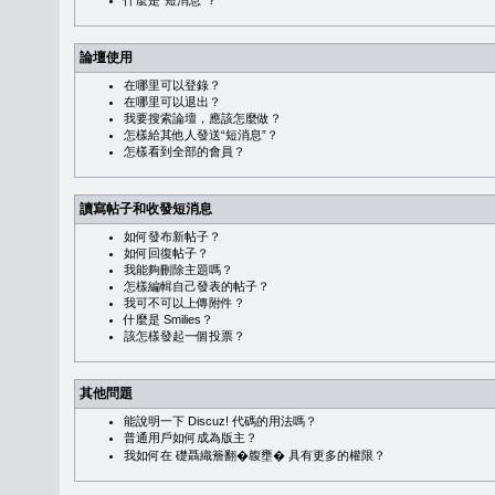
什麼是“短消息”？
論壇使用
在哪里可以登錄？
在哪里可以退出？
我要搜索論壇，應該怎麼做？
怎樣給其他人發送“短消息”？
怎樣看到全部的會員？
讀寫帖子和收發短消息
如何發布新帖子？
如何回復帖子？
我能夠刪除主題嗎？
怎樣編輯自己發表的帖子？
我可不可以上傳附件？
什麼是 Smilies？
該怎樣發起一個投票？
其他問題
能說明一下 Discuz! 代碼的用法嗎？
普通用戶如何成為版主？
我如何在 礎聶織簷翻�䪖壅� 具有更多的權限？