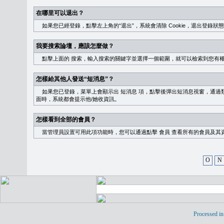
在哪里可以退出？
如果您已經登錄，點擊左上角的“退出”，系統會清除 Cookie，退出登錄狀
我要搜索論壇，應該怎麼做？
點擊上面的
搜索
，輸入搜索的關鍵字並選擇一個範圍，就可以檢索到您有
怎樣給其他人發送“短消息”？
如果您已登錄，菜單上會顯示出
短消息
項，點擊後彈出短消息視窗，通過類
面時，系統都會提示他/她收資訊。
怎樣看到全部的會員？
當管理員設置可用此項功能時，您可以通過點擊
會員
查看所有的會員及其
O
N
Processed in