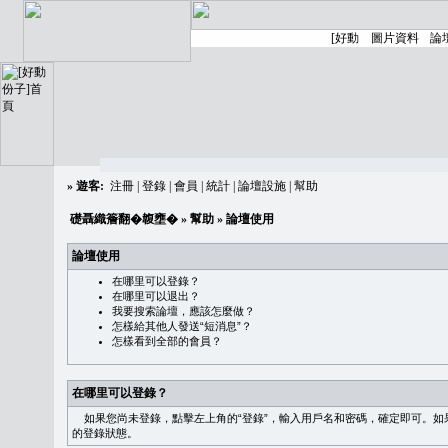
»
遊客:
注冊
|
登錄
|
會員
|
統計
|
論壇設施
|
幫助
礎聶織簷翻�䪖壅�
»
幫助
» 論壇使用
論壇使用
在哪里可以登錄？
在哪里可以退出？
我要搜索論壇，應該怎麼做？
怎樣給其他人發送“短消息”？
怎樣看到全部的會員？
在哪里可以登錄？
如果您尚未登錄，點擊左上角的“登錄”，輸入用戶名和密碼，確定即可。如果需
的登錄狀態。