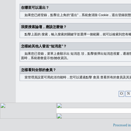
在哪里可以退出？
如果您已經登錄，點擊左上角的“退出”，系統會清除 Cookie，退出登錄狀
我要搜索論壇，應該怎麼做？
點擊上面的
搜索
，輸入搜索的關鍵字並選擇一個範圍，就可以檢索到您有
怎樣給其他人發送“短消息”？
如果您已登錄，菜單上會顯示出
短消息
項，點擊後彈出短消息視窗，通過類
面時，系統都會提示他/她收資訊。
怎樣看到全部的會員？
當管理員設置可用此項功能時，您可以通過點擊
會員
查看所有的會員及其
O
N
Processed in