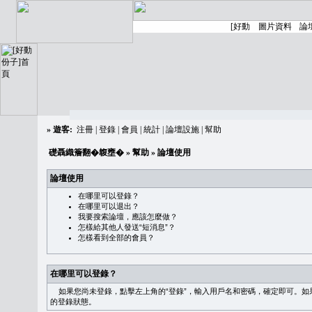
»
遊客:
注冊
|
登錄
|
會員
|
統計
|
論壇設施
|
幫助
礎聶織簷翻�䪖壅�
»
幫助
» 論壇使用
論壇使用
在哪里可以登錄？
在哪里可以退出？
我要搜索論壇，應該怎麼做？
怎樣給其他人發送“短消息”？
怎樣看到全部的會員？
在哪里可以登錄？
如果您尚未登錄，點擊左上角的“登錄”，輸入用戶名和密碼，確定即可。如果需
的登錄狀態。