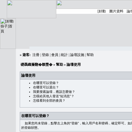
»
遊客:
注冊
|
登錄
|
會員
|
統計
|
論壇設施
|
幫助
礎聶織簷翻�䪖壅�
»
幫助
» 論壇使用
論壇使用
在哪里可以登錄？
在哪里可以退出？
我要搜索論壇，應該怎麼做？
怎樣給其他人發送“短消息”？
怎樣看到全部的會員？
在哪里可以登錄？
如果您尚未登錄，點擊左上角的“登錄”，輸入用戶名和密碼，確定即可。如果需
的登錄狀態。