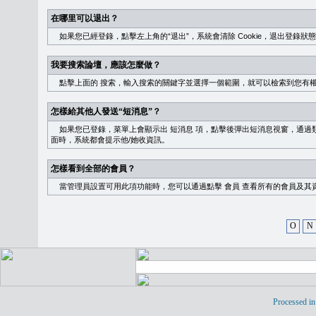
在哪里可以退出？
如果您已經登錄，點擊左上角的“退出”，系統會清除 Cookie，退出登錄狀
我要搜索論壇，應該怎麼做？
點擊上面的
搜索
，輸入搜索的關鍵字並選擇一個範圍，就可以檢索到您有
怎樣給其他人發送“短消息”？
如果您已登錄，菜單上會顯示出
短消息
項，點擊後彈出短消息視窗，通過類
面時，系統都會提示他/她收資訊。
怎樣看到全部的會員？
當管理員設置可用此項功能時，您可以通過點擊
會員
查看所有的會員及其
O
N
Processed in