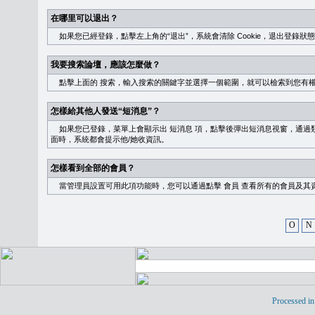
在哪里可以退出？
如果您已經登錄，點擊左上角的“退出”，系統會清除 Cookie，退出登錄狀
我要搜索論壇，應該怎麼做？
點擊上面的
搜索
，輸入搜索的關鍵字並選擇一個範圍，就可以檢索到您有
怎樣給其他人發送“短消息”？
如果您已登錄，菜單上會顯示出
短消息
項，點擊後彈出短消息視窗，通過類
面時，系統都會提示他/她收資訊。
怎樣看到全部的會員？
當管理員設置可用此項功能時，您可以通過點擊
會員
查看所有的會員及其
O
N
Processed in