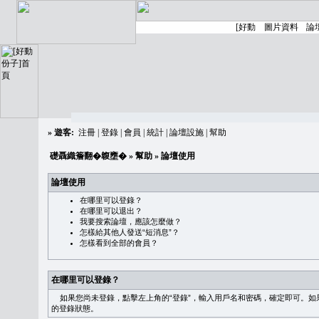
»
遊客:
注冊
|
登錄
|
會員
|
統計
|
論壇設施
|
幫助
礎聶織簷翻�䪖壅�
»
幫助
» 論壇使用
論壇使用
在哪里可以登錄？
在哪里可以退出？
我要搜索論壇，應該怎麼做？
怎樣給其他人發送“短消息”？
怎樣看到全部的會員？
在哪里可以登錄？
如果您尚未登錄，點擊左上角的“登錄”，輸入用戶名和密碼，確定即可。如果需
的登錄狀態。