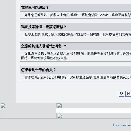
在哪里可以退出？
如果您已經登錄，點擊左上角的“退出”，系統會清除 Cookie，退出登錄狀
我要搜索論壇，應該怎麼做？
點擊上面的
搜索
，輸入搜索的關鍵字並選擇一個範圍，就可以檢索到您有
怎樣給其他人發送“短消息”？
如果您已登錄，菜單上會顯示出
短消息
項，點擊後彈出短消息視窗，通過類
面時，系統都會提示他/她收資訊。
怎樣看到全部的會員？
當管理員設置可用此項功能時，您可以通過點擊
會員
查看所有的會員及其
O
N
Processed in