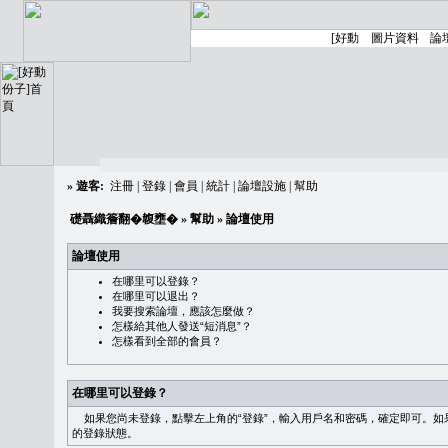
»
遊客:
注冊
|
登錄
|
會員
|
統計
|
論壇設施
|
幫助
礎聶織簷翻�䪖壅�
»
幫助
» 論壇使用
論壇使用
在哪里可以登錄？
在哪里可以退出？
我要搜索論壇，應該怎麼做？
怎樣給其他人發送“短消息”？
怎樣看到全部的會員？
在哪里可以登錄？
如果您尚未登錄，點擊左上角的“登錄”，輸入用戶名和密碼，確定即可。如果需
的登錄狀態。