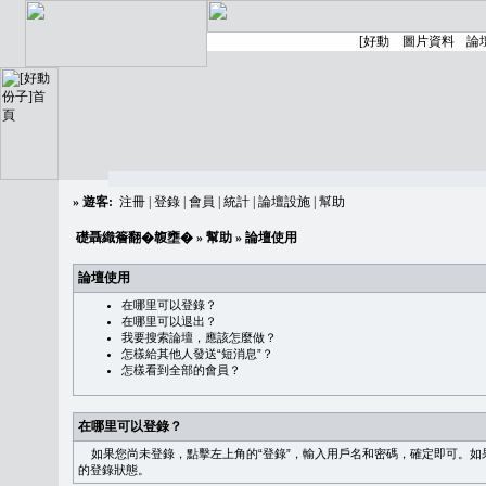
»
遊客:
注冊
|
登錄
|
會員
|
統計
|
論壇設施
|
幫助
礎聶織簷翻�䪖壅�
»
幫助
» 論壇使用
論壇使用
在哪里可以登錄？
在哪里可以退出？
我要搜索論壇，應該怎麼做？
怎樣給其他人發送“短消息”？
怎樣看到全部的會員？
在哪里可以登錄？
如果您尚未登錄，點擊左上角的“登錄”，輸入用戶名和密碼，確定即可。如果需
的登錄狀態。