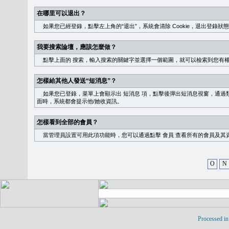
在哪里可以退出？
如果您已經登錄，點擊左上角的“退出”，系統會清除 Cookie，退出登錄狀
我要搜索論壇，應該怎麼做？
點擊上面的
搜索
，輸入搜索的關鍵字並選擇一個範圍，就可以檢索到您有
怎樣給其他人發送“短消息”？
如果您已登錄，菜單上會顯示出
短消息
項，點擊後彈出短消息視窗，通過類
面時，系統都會提示他/她收資訊。
怎樣看到全部的會員？
當管理員設置可用此項功能時，您可以通過點擊
會員
查看所有的會員及其
O
N
Processed in