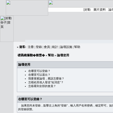
»
遊客:
注冊
|
登錄
|
會員
|
統計
|
論壇設施
|
幫助
礎聶織簷翻�䪖壅�
»
幫助
» 論壇使用
論壇使用
在哪里可以登錄？
在哪里可以退出？
我要搜索論壇，應該怎麼做？
怎樣給其他人發送“短消息”？
怎樣看到全部的會員？
在哪里可以登錄？
如果您尚未登錄，點擊左上角的“登錄”，輸入用戶名和密碼，確定即可。如果需
的登錄狀態。