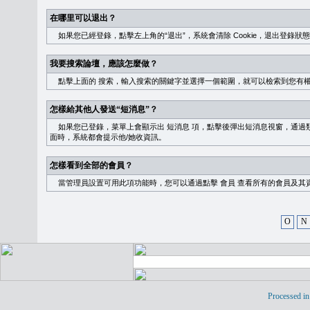
在哪里可以退出？
如果您已經登錄，點擊左上角的“退出”，系統會清除 Cookie，退出登錄狀
我要搜索論壇，應該怎麼做？
點擊上面的
搜索
，輸入搜索的關鍵字並選擇一個範圍，就可以檢索到您有
怎樣給其他人發送“短消息”？
如果您已登錄，菜單上會顯示出
短消息
項，點擊後彈出短消息視窗，通過類
面時，系統都會提示他/她收資訊。
怎樣看到全部的會員？
當管理員設置可用此項功能時，您可以通過點擊
會員
查看所有的會員及其
O
N
Processed in