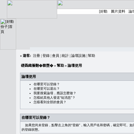
»
遊客:
注冊
|
登錄
|
會員
|
統計
|
論壇設施
|
幫助
礎聶織簷翻�䪖壅�
»
幫助
» 論壇使用
論壇使用
在哪里可以登錄？
在哪里可以退出？
我要搜索論壇，應該怎麼做？
怎樣給其他人發送“短消息”？
怎樣看到全部的會員？
在哪里可以登錄？
如果您尚未登錄，點擊左上角的“登錄”，輸入用戶名和密碼，確定即可。如果需
的登錄狀態。