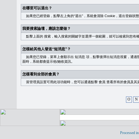
在哪里可以退出？
如果您已經登錄，點擊左上角的“退出”，系統會清除 Cookie，退出登錄狀
我要搜索論壇，應該怎麼做？
點擊上面的
搜索
，輸入搜索的關鍵字並選擇一個範圍，就可以檢索到您有
怎樣給其他人發送“短消息”？
如果您已登錄，菜單上會顯示出
短消息
項，點擊後彈出短消息視窗，通過類
面時，系統都會提示他/她收資訊。
怎樣看到全部的會員？
當管理員設置可用此項功能時，您可以通過點擊
會員
查看所有的會員及其
O
N
Processed in