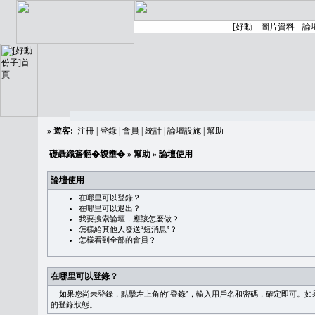
»
遊客:
注冊
|
登錄
|
會員
|
統計
|
論壇設施
|
幫助
礎聶織簷翻�䪖壅�
»
幫助
» 論壇使用
論壇使用
在哪里可以登錄？
在哪里可以退出？
我要搜索論壇，應該怎麼做？
怎樣給其他人發送“短消息”？
怎樣看到全部的會員？
在哪里可以登錄？
如果您尚未登錄，點擊左上角的“登錄”，輸入用戶名和密碼，確定即可。如果需
的登錄狀態。