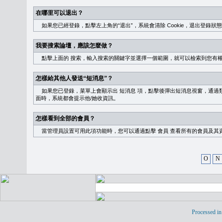
在哪里可以退出？
如果您已經登錄，點擊左上角的“退出”，系統會清除 Cookie，退出登錄狀
我要搜索論壇，應該怎麼做？
點擊上面的
搜索
，輸入搜索的關鍵字並選擇一個範圍，就可以檢索到您有
怎樣給其他人發送“短消息”？
如果您已登錄，菜單上會顯示出
短消息
項，點擊後彈出短消息視窗，通過類
面時，系統都會提示他/她收資訊。
怎樣看到全部的會員？
當管理員設置可用此項功能時，您可以通過點擊
會員
查看所有的會員及其
O
N
Processed in