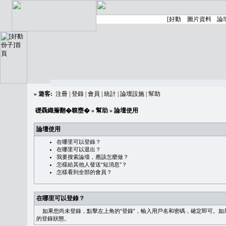
»
遊客:
注冊
|
登錄
|
會員
|
統計
|
論壇設施
|
幫助
礎聶織簷翻�䪖壅�
»
幫助
» 論壇使用
論壇使用
在哪里可以登錄？
在哪里可以退出？
我要搜索論壇，應該怎麼做？
怎樣給其他人發送“短消息”？
怎樣看到全部的會員？
在哪里可以登錄？
如果您尚未登錄，點擊左上角的“登錄”，輸入用戶名和密碼，確定即可。如果需
的登錄狀態。