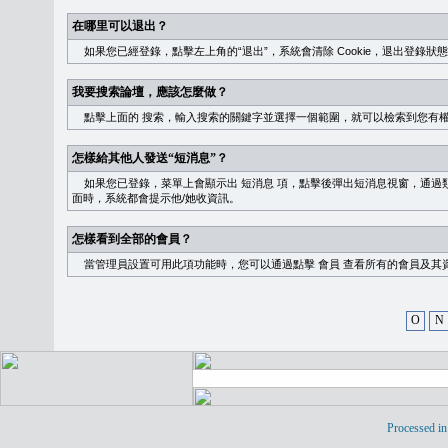
在哪里可以退出？
如果您已經登錄，點擊左上角的“退出”，系統會清除 Cookie，退出登錄狀
我要搜索論壇，應該怎麼做？
點擊上面的
搜索
，輸入搜索的關鍵字並選擇一個範圍，就可以檢索到您有
怎樣給其他人發送“短消息”？
如果您已登錄，菜單上會顯示出
短消息
項，點擊後彈出短消息視窗，通過類
面時，系統都會提示他/她收資訊。
怎樣看到全部的會員？
當管理員設置可用此項功能時，您可以通過點擊
會員
查看所有的會員及其
O
N
Processed in