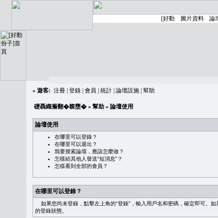
»
遊客:
注冊
|
登錄
|
會員
|
統計
|
論壇設施
|
幫助
礎聶織簷翻�䪖壅�
»
幫助
» 論壇使用
論壇使用
在哪里可以登錄？
在哪里可以退出？
我要搜索論壇，應該怎麼做？
怎樣給其他人發送“短消息”？
怎樣看到全部的會員？
在哪里可以登錄？
如果您尚未登錄，點擊左上角的“登錄”，輸入用戶名和密碼，確定即可。如果需
的登錄狀態。