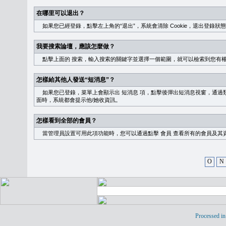
在哪里可以退出？
如果您已經登錄，點擊左上角的“退出”，系統會清除 Cookie，退出登錄狀
我要搜索論壇，應該怎麼做？
點擊上面的
搜索
，輸入搜索的關鍵字並選擇一個範圍，就可以檢索到您有
怎樣給其他人發送“短消息”？
如果您已登錄，菜單上會顯示出
短消息
項，點擊後彈出短消息視窗，通過類
面時，系統都會提示他/她收資訊。
怎樣看到全部的會員？
當管理員設置可用此項功能時，您可以通過點擊
會員
查看所有的會員及其
O
N
Processed in