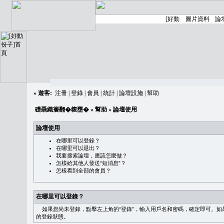
»
遊客:
注冊
|
登錄
|
會員
|
統計
|
論壇設施
|
幫助
礎聶織簷翻�䪖壅�
»
幫助
» 論壇使用
論壇使用
在哪里可以登錄？
在哪里可以退出？
我要搜索論壇，應該怎麼做？
怎樣給其他人發送“短消息”？
怎樣看到全部的會員？
在哪里可以登錄？
如果您尚未登錄，點擊左上角的“登錄”，輸入用戶名和密碼，確定即可。如果需
的登錄狀態。