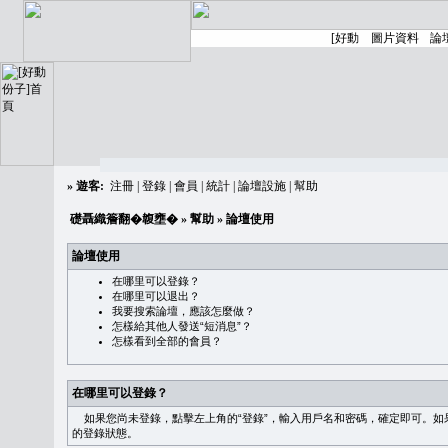
»
遊客:
注冊
|
登錄
|
會員
|
統計
|
論壇設施
|
幫助
礎聶織簷翻�䪖壅�
»
幫助
» 論壇使用
論壇使用
在哪里可以登錄？
在哪里可以退出？
我要搜索論壇，應該怎麼做？
怎樣給其他人發送“短消息”？
怎樣看到全部的會員？
在哪里可以登錄？
如果您尚未登錄，點擊左上角的“登錄”，輸入用戶名和密碼，確定即可。如果需
的登錄狀態。