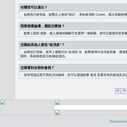
在哪里可以退出？
如果您已經登錄，點擊左上角的“退出”，系統會清除 Cookie，退出登錄狀
我要搜索論壇，應該怎麼做？
點擊上面的
搜索
，輸入搜索的關鍵字並選擇一個範圍，就可以檢索到您有
怎樣給其他人發送“短消息”？
如果您已登錄，菜單上會顯示出
短消息
項，點擊後彈出短消息視窗，通過類
面時，系統都會提示他/她收資訊。
怎樣看到全部的會員？
當管理員設置可用此項功能時，您可以通過點擊
會員
查看所有的會員及其
O
N
Processed in