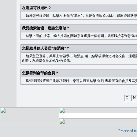
在哪里可以退出？
如果您已經登錄，點擊左上角的“退出”，系統會清除 Cookie，退出登錄狀
我要搜索論壇，應該怎麼做？
點擊上面的
搜索
，輸入搜索的關鍵字並選擇一個範圍，就可以檢索到您有
怎樣給其他人發送“短消息”？
如果您已登錄，菜單上會顯示出
短消息
項，點擊後彈出短消息視窗，通過類
面時，系統都會提示他/她收資訊。
怎樣看到全部的會員？
當管理員設置可用此項功能時，您可以通過點擊
會員
查看所有的會員及其
O
N
Processed in