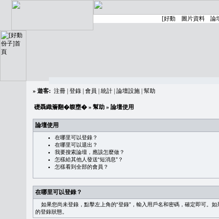
»
遊客:
注冊
|
登錄
|
會員
|
統計
|
論壇設施
|
幫助
礎聶織簷翻�䪖壅�
»
幫助
» 論壇使用
論壇使用
在哪里可以登錄？
在哪里可以退出？
我要搜索論壇，應該怎麼做？
怎樣給其他人發送“短消息”？
怎樣看到全部的會員？
在哪里可以登錄？
如果您尚未登錄，點擊左上角的“登錄”，輸入用戶名和密碼，確定即可。如果需
的登錄狀態。