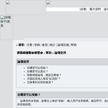
»
遊客:
注冊
|
登錄
|
會員
|
統計
|
論壇設施
|
幫助
礎聶織簷翻�䪖壅�
»
幫助
» 論壇使用
論壇使用
在哪里可以登錄？
在哪里可以退出？
我要搜索論壇，應該怎麼做？
怎樣給其他人發送“短消息”？
怎樣看到全部的會員？
在哪里可以登錄？
如果您尚未登錄，點擊左上角的“登錄”，輸入用戶名和密碼，確定即可。如果需
的登錄狀態。