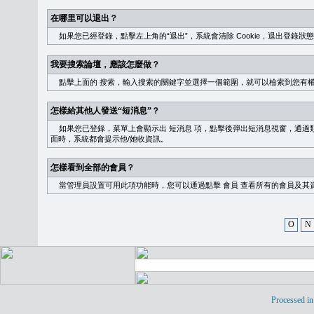
在哪里可以退出？
如果您已經登錄，點擊左上角的“退出”，系統會清除 Cookie，退出登錄狀
我要搜索論壇，應該怎麼做？
點擊上面的
搜索
，輸入搜索的關鍵字並選擇一個範圍，就可以檢索到您有
怎樣給其他人發送“短消息”？
如果您已登錄，菜單上會顯示出
短消息
項，點擊後彈出短消息視窗，通過類
面時，系統都會提示他/她收資訊。
怎樣看到全部的會員？
當管理員設置可用此項功能時，您可以通過點擊
會員
查看所有的會員及其
O
N
Processed in