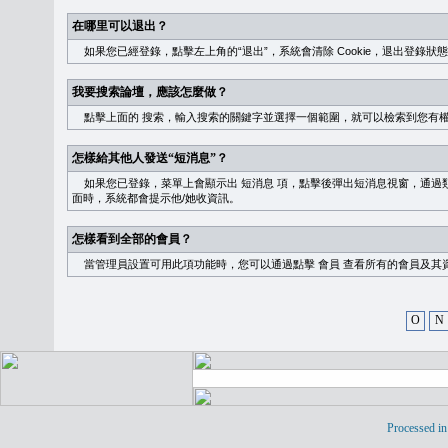
在哪里可以退出？
如果您已經登錄，點擊左上角的“退出”，系統會清除 Cookie，退出登錄狀
我要搜索論壇，應該怎麼做？
點擊上面的
搜索
，輸入搜索的關鍵字並選擇一個範圍，就可以檢索到您有
怎樣給其他人發送“短消息”？
如果您已登錄，菜單上會顯示出
短消息
項，點擊後彈出短消息視窗，通過類
面時，系統都會提示他/她收資訊。
怎樣看到全部的會員？
當管理員設置可用此項功能時，您可以通過點擊
會員
查看所有的會員及其
O
N
Processed in