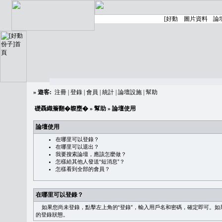
»
遊客:
注冊
|
登錄
|
會員
|
統計
|
論壇設施
|
幫助
礎聶織簷翻�䪖壅�
»
幫助
» 論壇使用
論壇使用
在哪里可以登錄？
在哪里可以退出？
我要搜索論壇，應該怎麼做？
怎樣給其他人發送“短消息”？
怎樣看到全部的會員？
在哪里可以登錄？
如果您尚未登錄，點擊左上角的“登錄”，輸入用戶名和密碼，確定即可。如果需
的登錄狀態。