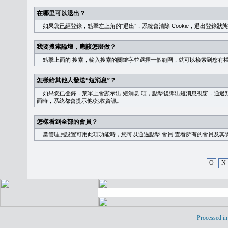
在哪里可以退出？
如果您已經登錄，點擊左上角的“退出”，系統會清除 Cookie，退出登錄狀
我要搜索論壇，應該怎麼做？
點擊上面的
搜索
，輸入搜索的關鍵字並選擇一個範圍，就可以檢索到您有
怎樣給其他人發送“短消息”？
如果您已登錄，菜單上會顯示出
短消息
項，點擊後彈出短消息視窗，通過類
面時，系統都會提示他/她收資訊。
怎樣看到全部的會員？
當管理員設置可用此項功能時，您可以通過點擊
會員
查看所有的會員及其
O
N
Processed in