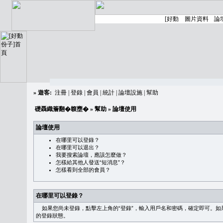
»
遊客:
注冊
|
登錄
|
會員
|
統計
|
論壇設施
|
幫助
礎聶織簷翻�䪖壅�
»
幫助
» 論壇使用
論壇使用
在哪里可以登錄？
在哪里可以退出？
我要搜索論壇，應該怎麼做？
怎樣給其他人發送“短消息”？
怎樣看到全部的會員？
在哪里可以登錄？
如果您尚未登錄，點擊左上角的“登錄”，輸入用戶名和密碼，確定即可。如果需
的登錄狀態。