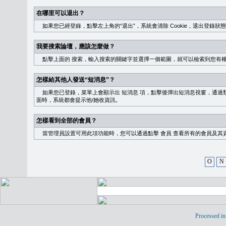
在哪里可以退出？
如果您已經登錄，點擊左上角的“退出”，系統會清除 Cookie，退出登錄狀
我要搜索論壇，應該怎麼做？
點擊上面的
搜索
，輸入搜索的關鍵字並選擇一個範圍，就可以檢索到您有
怎樣給其他人發送“短消息”？
如果您已登錄，菜單上會顯示出
短消息
項，點擊後彈出短消息視窗，通過類
面時，系統都會提示他/她收資訊。
怎樣看到全部的會員？
當管理員設置可用此項功能時，您可以通過點擊
會員
查看所有的會員及其
O
N
Processed in