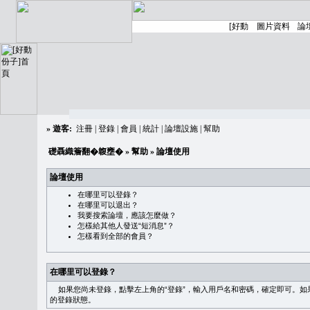
»
遊客:
注冊
|
登錄
|
會員
|
統計
|
論壇設施
|
幫助
礎聶織簷翻�䪖壅�
»
幫助
» 論壇使用
論壇使用
在哪里可以登錄？
在哪里可以退出？
我要搜索論壇，應該怎麼做？
怎樣給其他人發送“短消息”？
怎樣看到全部的會員？
在哪里可以登錄？
如果您尚未登錄，點擊左上角的“登錄”，輸入用戶名和密碼，確定即可。如果需
的登錄狀態。