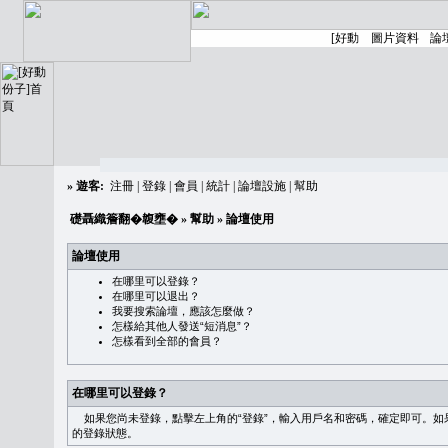
»
遊客:
注冊
|
登錄
|
會員
|
統計
|
論壇設施
|
幫助
礎聶織簷翻�䪖壅�
»
幫助
» 論壇使用
論壇使用
在哪里可以登錄？
在哪里可以退出？
我要搜索論壇，應該怎麼做？
怎樣給其他人發送“短消息”？
怎樣看到全部的會員？
在哪里可以登錄？
如果您尚未登錄，點擊左上角的“登錄”，輸入用戶名和密碼，確定即可。如果需
的登錄狀態。