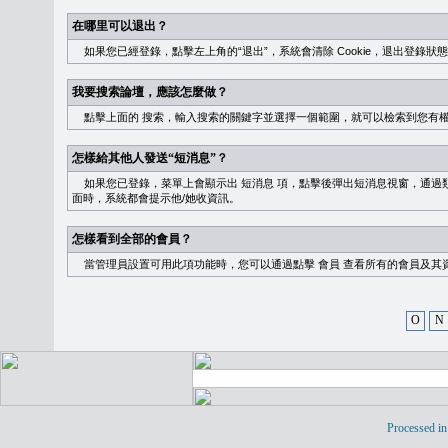
在哪里可以退出？
如果您已經登錄，點擊左上角的“退出”，系統會清除 Cookie，退出登錄狀
我要搜索論壇，應該怎麼做？
點擊上面的
搜索
，輸入搜索的關鍵字並選擇一個範圍，就可以檢索到您有
怎樣給其他人發送“短消息”？
如果您已登錄，菜單上會顯示出
短消息
項，點擊後彈出短消息視窗，通過類
面時，系統都會提示他/她收資訊。
怎樣看到全部的會員？
當管理員設置可用此項功能時，您可以通過點擊
會員
查看所有的會員及其
O
N
Processed in