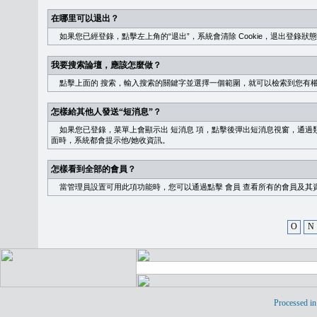
在哪里可以退出？
如果您已經登錄，點擊左上角的“退出”，系統會清除 Cookie，退出登錄狀
我要搜索論壇，應該怎麼做？
點擊上面的
搜索
，輸入搜索的關鍵字並選擇一個範圍，就可以檢索到您有
怎樣給其他人發送“短消息”？
如果您已登錄，菜單上會顯示出
短消息
項，點擊後彈出短消息視窗，通過類
面時，系統都會提示他/她收資訊。
怎樣看到全部的會員？
當管理員設置可用此項功能時，您可以通過點擊
會員
查看所有的會員及其
O
N
Processed in