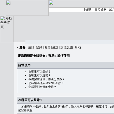
»
遊客:
注冊
|
登錄
|
會員
|
統計
|
論壇設施
|
幫助
礎聶織簷翻�䪖壅�
»
幫助
» 論壇使用
論壇使用
在哪里可以登錄？
在哪里可以退出？
我要搜索論壇，應該怎麼做？
怎樣給其他人發送“短消息”？
怎樣看到全部的會員？
在哪里可以登錄？
如果您尚未登錄，點擊左上角的“登錄”，輸入用戶名和密碼，確定即可。如果需
的登錄狀態。