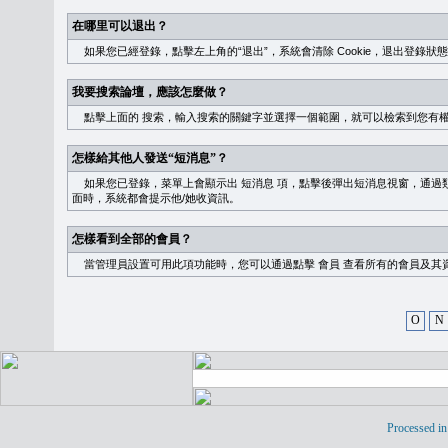
在哪里可以退出？
如果您已經登錄，點擊左上角的“退出”，系統會清除 Cookie，退出登錄狀
我要搜索論壇，應該怎麼做？
點擊上面的
搜索
，輸入搜索的關鍵字並選擇一個範圍，就可以檢索到您有
怎樣給其他人發送“短消息”？
如果您已登錄，菜單上會顯示出
短消息
項，點擊後彈出短消息視窗，通過類
面時，系統都會提示他/她收資訊。
怎樣看到全部的會員？
當管理員設置可用此項功能時，您可以通過點擊
會員
查看所有的會員及其
O
N
Processed in