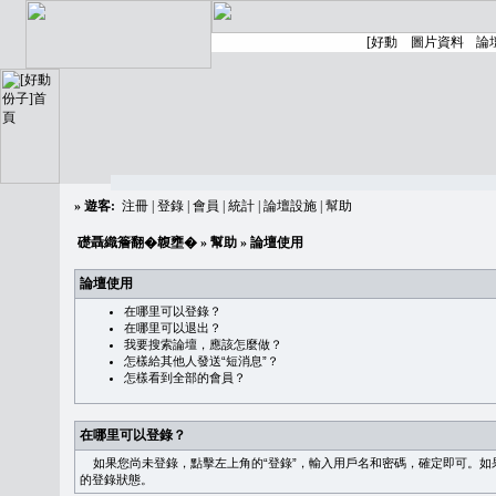
»
遊客:
注冊
|
登錄
|
會員
|
統計
|
論壇設施
|
幫助
礎聶織簷翻�䪖壅�
»
幫助
» 論壇使用
論壇使用
在哪里可以登錄？
在哪里可以退出？
我要搜索論壇，應該怎麼做？
怎樣給其他人發送“短消息”？
怎樣看到全部的會員？
在哪里可以登錄？
如果您尚未登錄，點擊左上角的“登錄”，輸入用戶名和密碼，確定即可。如果需
的登錄狀態。