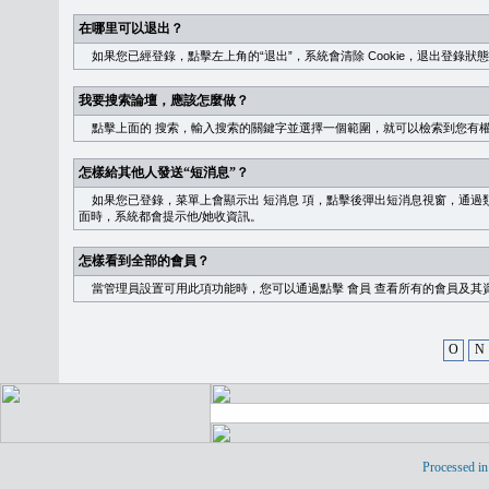
在哪里可以退出？
如果您已經登錄，點擊左上角的“退出”，系統會清除 Cookie，退出登錄狀
我要搜索論壇，應該怎麼做？
點擊上面的
搜索
，輸入搜索的關鍵字並選擇一個範圍，就可以檢索到您有
怎樣給其他人發送“短消息”？
如果您已登錄，菜單上會顯示出
短消息
項，點擊後彈出短消息視窗，通過類
面時，系統都會提示他/她收資訊。
怎樣看到全部的會員？
當管理員設置可用此項功能時，您可以通過點擊
會員
查看所有的會員及其
O
N
Processed in