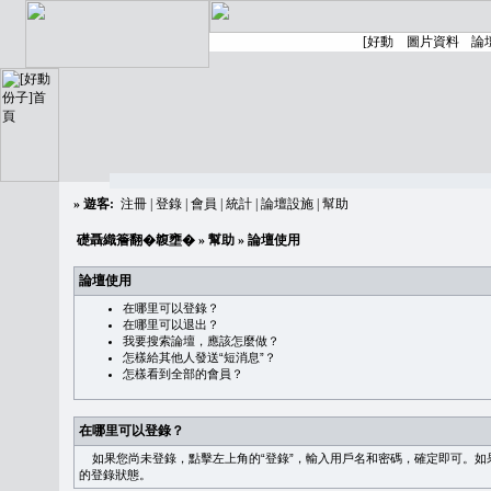
»
遊客:
注冊
|
登錄
|
會員
|
統計
|
論壇設施
|
幫助
礎聶織簷翻�䪖壅�
»
幫助
» 論壇使用
論壇使用
在哪里可以登錄？
在哪里可以退出？
我要搜索論壇，應該怎麼做？
怎樣給其他人發送“短消息”？
怎樣看到全部的會員？
在哪里可以登錄？
如果您尚未登錄，點擊左上角的“登錄”，輸入用戶名和密碼，確定即可。如果需
的登錄狀態。