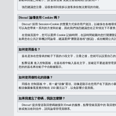
新帖和回復已有帖子。請
點擊這裏
免費注冊成為我們的新用戶！
強烈建議您注冊，這樣會得到很多以遊客身份無法實現的功能。
Discuz! 論壇使用 Cookies 嗎？
Discuz! 採用 Session+Cookie 的雙重方式保存用戶資訊，以確保在各
可以為您帶來一系列的方便和好處，因此我們強烈建議您在正常情況下不要禁止 Co
在登錄頁面中，您可以選擇 Cookie 記錄時間，在該時間範圍內您打開
如果您在公共計算機訪問論壇，建議選擇“瀏覽器進程”(默認)，或在離開公共計
如何使用簽名？
簽名是加在您發表的帖子下面的小段文字，注冊之後，您就可以設置自己的
點擊這裏
進入控制面板，在簽名框中輸入簽名文字，並確定不要超過管理員
您的的簽名將在帖子中自動被顯示。
如何使用個性化的頭像？
同樣在
控制面板
中，有一處“頭像”選項。頭像是顯示在您用戶名下面的小
般頭像圖像寬度應控制在 150 圖元以下，以免影響介面美觀。
如果我遺忘了密碼，我該怎麼辦？
Discuz! 提供發送取回密碼鏈接到 Email 的服務，點擊登錄頁面中的
取回密
效或無法收到信件，請與論壇管理員聯系。