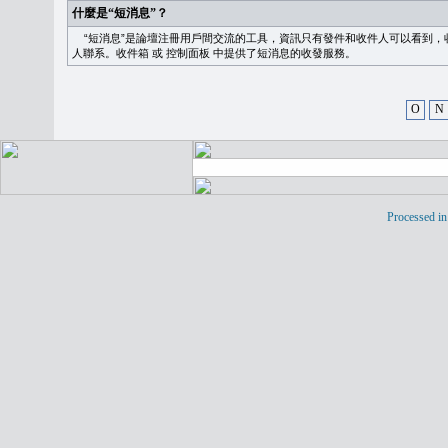
什麼是“短消息”？
“短消息”是論壇注冊用戶間交流的工具，資訊只有發件和收件人可以看到，
人聯系。
收件箱
或
控制面板
中提供了短消息的收發服務。
O
N
Processed in