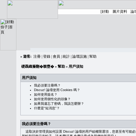
»
遊客:
注冊
|
登錄
|
會員
|
統計
|
論壇設施
|
幫助
礎聶織簷翻�䪖壅�
»
幫助
» 用戶須知
用戶須知
我必須要注冊嗎？
Discuz! 論壇使用 Cookies 嗎？
如何使用簽名？
如何使用個性化的頭像？
如果我遺忘了密碼，我該怎麼辦？
什麼是“短消息”？
我必須要注冊嗎？
這取決於管理員如何設置 Discuz! 論壇的用戶組權限選項，您甚至有可