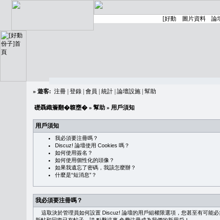
»
遊客:
注冊
|
登錄
|
會員
|
統計
|
論壇設施
|
幫助
礎聶織簷翻�䪖壅�
»
幫助
» 用戶須知
用戶須知
我必須要注冊嗎？
Discuz! 論壇使用 Cookies 嗎？
如何使用簽名？
如何使用個性化的頭像？
如果我遺忘了密碼，我該怎麼辦？
什麼是“短消息”？
我必須要注冊嗎？
這取決於管理員如何設置 Discuz! 論壇的用戶組權限選項，您甚至有可