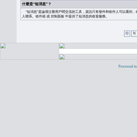
什麼是“短消息”？
“短消息”是論壇注冊用戶間交流的工具，資訊只有發件和收件人可以看到，
人聯系。
收件箱
或
控制面板
中提供了短消息的收發服務。
O
N
Processed in