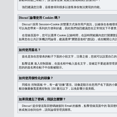
新帖和回復已有帖子。請
點擊這裏
免費注冊成為我們的新用戶！
強烈建議您注冊，這樣會得到很多以遊客身份無法實現的功能。
Discuz! 論壇使用 Cookies 嗎？
Discuz! 採用 Session+Cookie 的雙重方式保存用戶資訊，以確保在各
可以為您帶來一系列的方便和好處，因此我們強烈建議您在正常情況下不要禁止 Co
在登錄頁面中，您可以選擇 Cookie 記錄時間，在該時間範圍內您打開
如果您在公共計算機訪問論壇，建議選擇“瀏覽器進程”(默認)，或在離開公共計
如何使用簽名？
簽名是加在您發表的帖子下面的小段文字，注冊之後，您就可以設置自己的
點擊這裏
進入控制面板，在簽名框中輸入簽名文字，並確定不要超過管理員
您的的簽名將在帖子中自動被顯示。
如何使用個性化的頭像？
同樣在
控制面板
中，有一處“頭像”選項。頭像是顯示在您用戶名下面的小
般頭像圖像寬度應控制在 150 圖元以下，以免影響介面美觀。
如果我遺忘了密碼，我該怎麼辦？
Discuz! 提供發送取回密碼鏈接到 Email 的服務，點擊登錄頁面中的
取回密
效或無法收到信件，請與論壇管理員聯系。