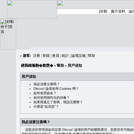
»
遊客:
注冊
|
登錄
|
會員
|
統計
|
論壇設施
|
幫助
礎聶織簷翻�䪖壅�
»
幫助
» 用戶須知
用戶須知
我必須要注冊嗎？
Discuz! 論壇使用 Cookies 嗎？
如何使用簽名？
如何使用個性化的頭像？
如果我遺忘了密碼，我該怎麼辦？
什麼是“短消息”？
我必須要注冊嗎？
這取決於管理員如何設置 Discuz! 論壇的用戶組權限選項，您甚至有可