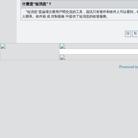
什麼是“短消息”？
“短消息”是論壇注冊用戶間交流的工具，資訊只有發件和收件人可以看到，
人聯系。
收件箱
或
控制面板
中提供了短消息的收發服務。
O
N
Processed in