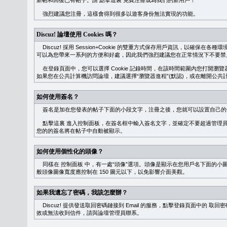
新帖和回復已有帖子。請
點擊這裏
免費注冊成為我們的新用戶！
強烈建議您注冊，這樣會得到很多以遊客身份無法實現的功能。
Discuz! 論壇使用 Cookies 嗎？
Discuz! 採用 Session+Cookie 的雙重方式保存用戶資訊，以確保在各
可以為您帶來一系列的方便和好處，因此我們強烈建議您在正常情況下不要禁止 Co
在登錄頁面中，您可以選擇 Cookie 記錄時間，在該時間範圍內您打開
如果您在公共計算機訪問論壇，建議選擇“瀏覽器進程”(默認)，或在離開公共計
如何使用簽名？
簽名是加在您發表的帖子下面的小段文字，注冊之後，您就可以設置自己的
點擊這裏
進入控制面板，在簽名框中輸入簽名文字，並確定不要超過管理員
您的的簽名將在帖子中自動被顯示。
如何使用個性化的頭像？
同樣在
控制面板
中，有一處“頭像”選項。頭像是顯示在您用戶名下面的小
般頭像圖像寬度應控制在 150 圖元以下，以免影響介面美觀。
如果我遺忘了密碼，我該怎麼辦？
Discuz! 提供發送取回密碼鏈接到 Email 的服務，點擊登錄頁面中的
取回密
效或無法收到信件，請與論壇管理員聯系。