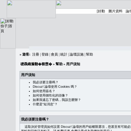
»
遊客:
注冊
|
登錄
|
會員
|
統計
|
論壇設施
|
幫助
礎聶織簷翻�䪖壅�
»
幫助
» 用戶須知
用戶須知
我必須要注冊嗎？
Discuz! 論壇使用 Cookies 嗎？
如何使用簽名？
如何使用個性化的頭像？
如果我遺忘了密碼，我該怎麼辦？
什麼是“短消息”？
我必須要注冊嗎？
這取決於管理員如何設置 Discuz! 論壇的用戶組權限選項，您甚至有可