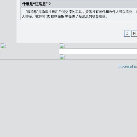
什麼是“短消息”？
“短消息”是論壇注冊用戶間交流的工具，資訊只有發件和收件人可以看到，
人聯系。
收件箱
或
控制面板
中提供了短消息的收發服務。
O
N
Processed in