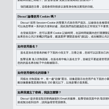
新帖和回復已有帖子。請
點擊這裏
免費注冊成為我們的新用戶！
強烈建議您注冊，這樣會得到很多以遊客身份無法實現的功能。
Discuz! 論壇使用 Cookies 嗎？
Discuz! 採用 Session+Cookie 的雙重方式保存用戶資訊，以確保在各
可以為您帶來一系列的方便和好處，因此我們強烈建議您在正常情況下不要禁止 Co
在登錄頁面中，您可以選擇 Cookie 記錄時間，在該時間範圍內您打開
如果您在公共計算機訪問論壇，建議選擇“瀏覽器進程”(默認)，或在離開公共計
如何使用簽名？
簽名是加在您發表的帖子下面的小段文字，注冊之後，您就可以設置自己的
點擊這裏
進入控制面板，在簽名框中輸入簽名文字，並確定不要超過管理員
您的的簽名將在帖子中自動被顯示。
如何使用個性化的頭像？
同樣在
控制面板
中，有一處“頭像”選項。頭像是顯示在您用戶名下面的小
般頭像圖像寬度應控制在 150 圖元以下，以免影響介面美觀。
如果我遺忘了密碼，我該怎麼辦？
Discuz! 提供發送取回密碼鏈接到 Email 的服務，點擊登錄頁面中的
取回密
效或無法收到信件，請與論壇管理員聯系。