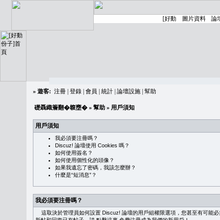
»
遊客:
注冊
|
登錄
|
會員
|
統計
|
論壇設施
|
幫助
礎聶織簷翻�䪖壅�
»
幫助
» 用戶須知
用戶須知
我必須要注冊嗎？
Discuz! 論壇使用 Cookies 嗎？
如何使用簽名？
如何使用個性化的頭像？
如果我遺忘了密碼，我該怎麼辦？
什麼是“短消息”？
我必須要注冊嗎？
這取決於管理員如何設置 Discuz! 論壇的用戶組權限選項，您甚至有可