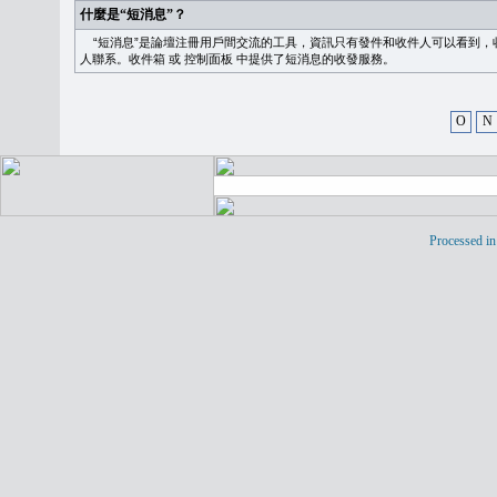
什麼是“短消息”？
“短消息”是論壇注冊用戶間交流的工具，資訊只有發件和收件人可以看到，
人聯系。
收件箱
或
控制面板
中提供了短消息的收發服務。
O
N
Processed in