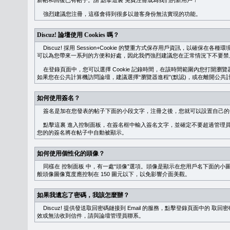
新帖和回復已有帖子。請
點擊這裏
免費注冊成為我們的新用戶！
強烈建議您注冊，這樣會得到很多以遊客身份無法實現的功能。
Discuz! 論壇使用 Cookies 嗎？
Discuz! 採用 Session+Cookie 的雙重方式保存用戶資訊，以確保在各
可以為您帶來一系列的方便和好處，因此我們強烈建議您在正常情況下不要禁止 Co
在登錄頁面中，您可以選擇 Cookie 記錄時間，在該時間範圍內您打開
如果您在公共計算機訪問論壇，建議選擇“瀏覽器進程”(默認)，或在離開公共計
如何使用簽名？
簽名是加在您發表的帖子下面的小段文字，注冊之後，您就可以設置自己的
點擊這裏
進入控制面板，在簽名框中輸入簽名文字，並確定不要超過管理員
您的的簽名將在帖子中自動被顯示。
如何使用個性化的頭像？
同樣在
控制面板
中，有一處“頭像”選項。頭像是顯示在您用戶名下面的小
般頭像圖像寬度應控制在 150 圖元以下，以免影響介面美觀。
如果我遺忘了密碼，我該怎麼辦？
Discuz! 提供發送取回密碼鏈接到 Email 的服務，點擊登錄頁面中的
取回密
效或無法收到信件，請與論壇管理員聯系。