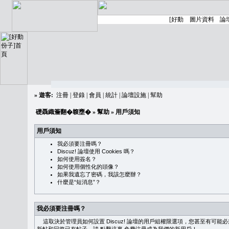
»
遊客:
注冊
|
登錄
|
會員
|
統計
|
論壇設施
|
幫助
礎聶織簷翻�䪖壅�
»
幫助
» 用戶須知
用戶須知
我必須要注冊嗎？
Discuz! 論壇使用 Cookies 嗎？
如何使用簽名？
如何使用個性化的頭像？
如果我遺忘了密碼，我該怎麼辦？
什麼是“短消息”？
我必須要注冊嗎？
這取決於管理員如何設置 Discuz! 論壇的用戶組權限選項，您甚至有可