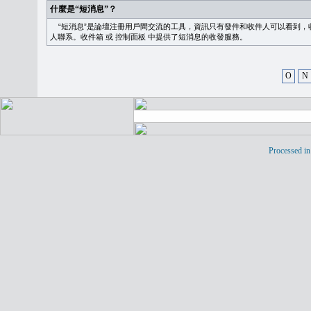
什麼是“短消息”？
“短消息”是論壇注冊用戶間交流的工具，資訊只有發件和收件人可以看到，
人聯系。
收件箱
或
控制面板
中提供了短消息的收發服務。
O
N
Processed in