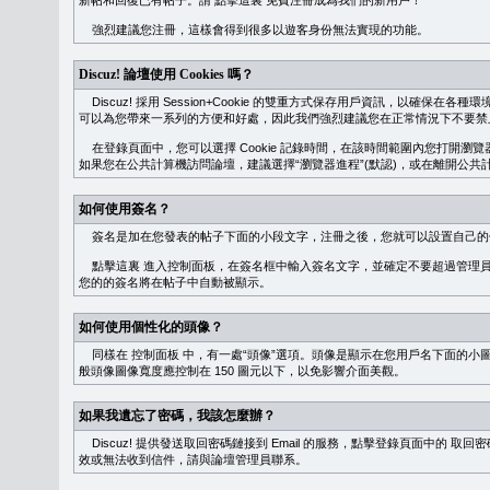
新帖和回復已有帖子。請
點擊這裏
免費注冊成為我們的新用戶！
強烈建議您注冊，這樣會得到很多以遊客身份無法實現的功能。
Discuz! 論壇使用 Cookies 嗎？
Discuz! 採用 Session+Cookie 的雙重方式保存用戶資訊，以確保在各
可以為您帶來一系列的方便和好處，因此我們強烈建議您在正常情況下不要禁止 Co
在登錄頁面中，您可以選擇 Cookie 記錄時間，在該時間範圍內您打開
如果您在公共計算機訪問論壇，建議選擇“瀏覽器進程”(默認)，或在離開公共計
如何使用簽名？
簽名是加在您發表的帖子下面的小段文字，注冊之後，您就可以設置自己的
點擊這裏
進入控制面板，在簽名框中輸入簽名文字，並確定不要超過管理員
您的的簽名將在帖子中自動被顯示。
如何使用個性化的頭像？
同樣在
控制面板
中，有一處“頭像”選項。頭像是顯示在您用戶名下面的小
般頭像圖像寬度應控制在 150 圖元以下，以免影響介面美觀。
如果我遺忘了密碼，我該怎麼辦？
Discuz! 提供發送取回密碼鏈接到 Email 的服務，點擊登錄頁面中的
取回密
效或無法收到信件，請與論壇管理員聯系。