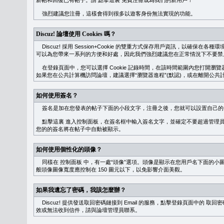
新帖和回復已有帖子。請
點擊這裏
免費注冊成為我們的新用戶！
強烈建議您注冊，這樣會得到很多以遊客身份無法實現的功能。
Discuz! 論壇使用 Cookies 嗎？
Discuz! 採用 Session+Cookie 的雙重方式保存用戶資訊，以確保在各
可以為您帶來一系列的方便和好處，因此我們強烈建議您在正常情況下不要禁止 Co
在登錄頁面中，您可以選擇 Cookie 記錄時間，在該時間範圍內您打開
如果您在公共計算機訪問論壇，建議選擇“瀏覽器進程”(默認)，或在離開公共計
如何使用簽名？
簽名是加在您發表的帖子下面的小段文字，注冊之後，您就可以設置自己的
點擊這裏
進入控制面板，在簽名框中輸入簽名文字，並確定不要超過管理員
您的的簽名將在帖子中自動被顯示。
如何使用個性化的頭像？
同樣在
控制面板
中，有一處“頭像”選項。頭像是顯示在您用戶名下面的小
般頭像圖像寬度應控制在 150 圖元以下，以免影響介面美觀。
如果我遺忘了密碼，我該怎麼辦？
Discuz! 提供發送取回密碼鏈接到 Email 的服務，點擊登錄頁面中的
取回密
效或無法收到信件，請與論壇管理員聯系。