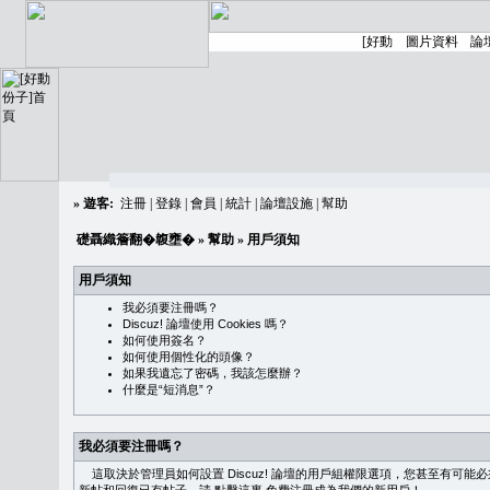
»
遊客:
注冊
|
登錄
|
會員
|
統計
|
論壇設施
|
幫助
礎聶織簷翻�䪖壅�
»
幫助
» 用戶須知
用戶須知
我必須要注冊嗎？
Discuz! 論壇使用 Cookies 嗎？
如何使用簽名？
如何使用個性化的頭像？
如果我遺忘了密碼，我該怎麼辦？
什麼是“短消息”？
我必須要注冊嗎？
這取決於管理員如何設置 Discuz! 論壇的用戶組權限選項，您甚至有可