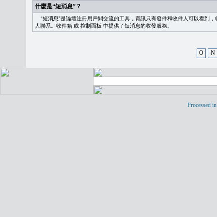
什麼是“短消息”？
“短消息”是論壇注冊用戶間交流的工具，資訊只有發件和收件人可以看到，
人聯系。
收件箱
或
控制面板
中提供了短消息的收發服務。
O
N
Processed in