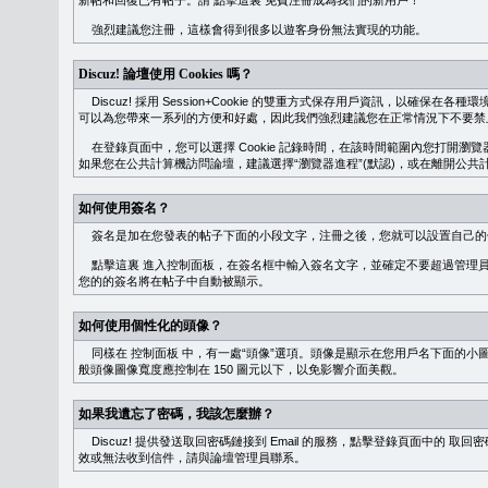
新帖和回復已有帖子。請
點擊這裏
免費注冊成為我們的新用戶！
強烈建議您注冊，這樣會得到很多以遊客身份無法實現的功能。
Discuz! 論壇使用 Cookies 嗎？
Discuz! 採用 Session+Cookie 的雙重方式保存用戶資訊，以確保在各
可以為您帶來一系列的方便和好處，因此我們強烈建議您在正常情況下不要禁止 Co
在登錄頁面中，您可以選擇 Cookie 記錄時間，在該時間範圍內您打開
如果您在公共計算機訪問論壇，建議選擇“瀏覽器進程”(默認)，或在離開公共計
如何使用簽名？
簽名是加在您發表的帖子下面的小段文字，注冊之後，您就可以設置自己的
點擊這裏
進入控制面板，在簽名框中輸入簽名文字，並確定不要超過管理員
您的的簽名將在帖子中自動被顯示。
如何使用個性化的頭像？
同樣在
控制面板
中，有一處“頭像”選項。頭像是顯示在您用戶名下面的小
般頭像圖像寬度應控制在 150 圖元以下，以免影響介面美觀。
如果我遺忘了密碼，我該怎麼辦？
Discuz! 提供發送取回密碼鏈接到 Email 的服務，點擊登錄頁面中的
取回密
效或無法收到信件，請與論壇管理員聯系。