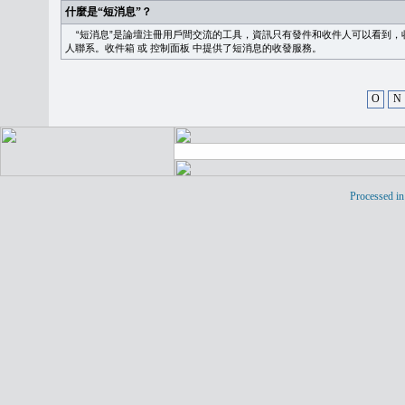
什麼是“短消息”？
“短消息”是論壇注冊用戶間交流的工具，資訊只有發件和收件人可以看到，
人聯系。
收件箱
或
控制面板
中提供了短消息的收發服務。
O
N
Processed in