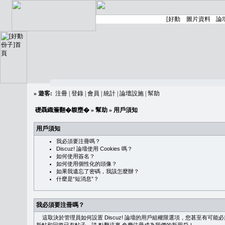
»
遊客:
注冊
|
登錄
|
會員
|
統計
|
論壇設施
|
幫助
礎聶織簷翻�䪖壅�
»
幫助
» 用戶須知
用戶須知
我必須要注冊嗎？
Discuz! 論壇使用 Cookies 嗎？
如何使用簽名？
如何使用個性化的頭像？
如果我遺忘了密碼，我該怎麼辦？
什麼是“短消息”？
我必須要注冊嗎？
這取決於管理員如何設置 Discuz! 論壇的用戶組權限選項，您甚至有可