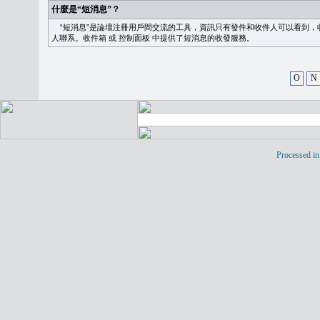
什麼是“短消息”？
“短消息”是論壇注冊用戶間交流的工具，資訊只有發件和收件人可以看到，
人聯系。
收件箱
或
控制面板
中提供了短消息的收發服務。
O
N
Processed in