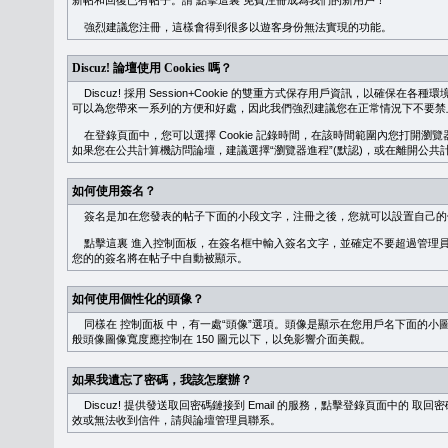
新帖和回復已有帖子。請
點擊這裏
免費注冊成為我們的新用戶！
強烈建議您注冊，這樣會得到很多以遊客身份無法實現的功能。
Discuz! 論壇使用 Cookies 嗎？
Discuz! 採用 Session+Cookie 的雙重方式保存用戶資訊，以確保在各
可以為您帶來一系列的方便和好處，因此我們強烈建議您在正常情況下不要禁止 Co
在登錄頁面中，您可以選擇 Cookie 記錄時間，在該時間範圍內您打開
如果您在公共計算機訪問論壇，建議選擇“瀏覽器進程”(默認)，或在離開公共計
如何使用簽名？
簽名是加在您發表的帖子下面的小段文字，注冊之後，您就可以設置自己的
點擊這裏
進入控制面板，在簽名框中輸入簽名文字，並確定不要超過管理員
您的的簽名將在帖子中自動被顯示。
如何使用個性化的頭像？
同樣在
控制面板
中，有一處“頭像”選項。頭像是顯示在您用戶名下面的小
般頭像圖像寬度應控制在 150 圖元以下，以免影響介面美觀。
如果我遺忘了密碼，我該怎麼辦？
Discuz! 提供發送取回密碼鏈接到 Email 的服務，點擊登錄頁面中的
取回密
效或無法收到信件，請與論壇管理員聯系。