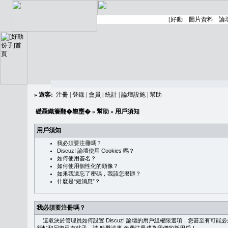
»
遊客:
注冊
|
登錄
|
會員
|
統計
|
論壇設施
|
幫助
礎聶織簷翻�䪖壅�
»
幫助
» 用戶須知
用戶須知
我必須要注冊嗎？
Discuz! 論壇使用 Cookies 嗎？
如何使用簽名？
如何使用個性化的頭像？
如果我遺忘了密碼，我該怎麼辦？
什麼是“短消息”？
我必須要注冊嗎？
這取決於管理員如何設置 Discuz! 論壇的用戶組權限選項，您甚至有可