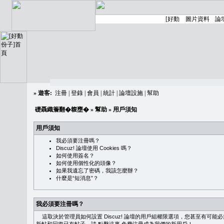
»
遊客:
注冊
|
登錄
|
會員
|
統計
|
論壇設施
|
幫助
礎聶織簷翻�䪖壅�
»
幫助
» 用戶須知
用戶須知
我必須要注冊嗎？
Discuz! 論壇使用 Cookies 嗎？
如何使用簽名？
如何使用個性化的頭像？
如果我遺忘了密碼，我該怎麼辦？
什麼是“短消息”？
我必須要注冊嗎？
這取決於管理員如何設置 Discuz! 論壇的用戶組權限選項，您甚至有可