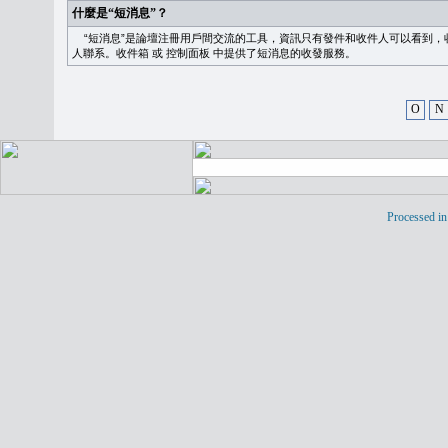
什麼是“短消息”？
“短消息”是論壇注冊用戶間交流的工具，資訊只有發件和收件人可以看到，
人聯系。
收件箱
或
控制面板
中提供了短消息的收發服務。
O
N
Processed in