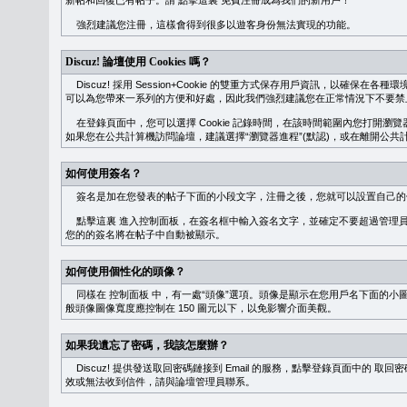
新帖和回復已有帖子。請
點擊這裏
免費注冊成為我們的新用戶！
強烈建議您注冊，這樣會得到很多以遊客身份無法實現的功能。
Discuz! 論壇使用 Cookies 嗎？
Discuz! 採用 Session+Cookie 的雙重方式保存用戶資訊，以確保在各
可以為您帶來一系列的方便和好處，因此我們強烈建議您在正常情況下不要禁止 Co
在登錄頁面中，您可以選擇 Cookie 記錄時間，在該時間範圍內您打開
如果您在公共計算機訪問論壇，建議選擇“瀏覽器進程”(默認)，或在離開公共計
如何使用簽名？
簽名是加在您發表的帖子下面的小段文字，注冊之後，您就可以設置自己的
點擊這裏
進入控制面板，在簽名框中輸入簽名文字，並確定不要超過管理員
您的的簽名將在帖子中自動被顯示。
如何使用個性化的頭像？
同樣在
控制面板
中，有一處“頭像”選項。頭像是顯示在您用戶名下面的小
般頭像圖像寬度應控制在 150 圖元以下，以免影響介面美觀。
如果我遺忘了密碼，我該怎麼辦？
Discuz! 提供發送取回密碼鏈接到 Email 的服務，點擊登錄頁面中的
取回密
效或無法收到信件，請與論壇管理員聯系。