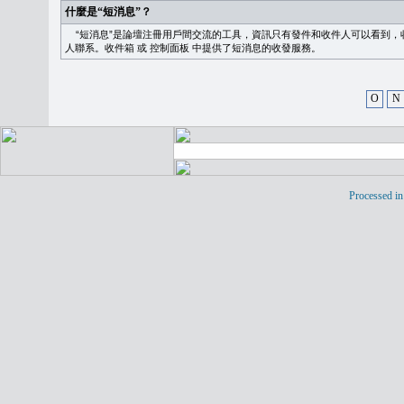
什麼是“短消息”？
“短消息”是論壇注冊用戶間交流的工具，資訊只有發件和收件人可以看到，
人聯系。
收件箱
或
控制面板
中提供了短消息的收發服務。
O
N
Processed in