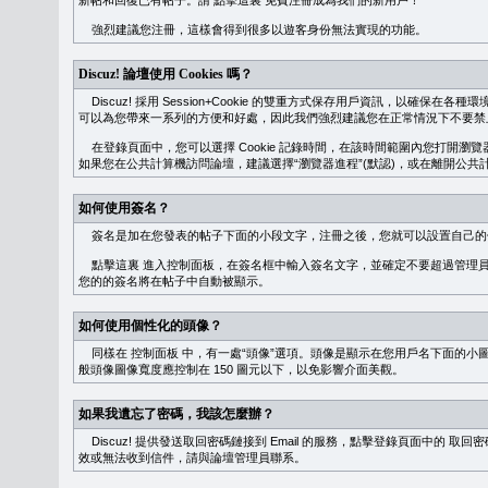
新帖和回復已有帖子。請
點擊這裏
免費注冊成為我們的新用戶！
強烈建議您注冊，這樣會得到很多以遊客身份無法實現的功能。
Discuz! 論壇使用 Cookies 嗎？
Discuz! 採用 Session+Cookie 的雙重方式保存用戶資訊，以確保在各
可以為您帶來一系列的方便和好處，因此我們強烈建議您在正常情況下不要禁止 Co
在登錄頁面中，您可以選擇 Cookie 記錄時間，在該時間範圍內您打開
如果您在公共計算機訪問論壇，建議選擇“瀏覽器進程”(默認)，或在離開公共計
如何使用簽名？
簽名是加在您發表的帖子下面的小段文字，注冊之後，您就可以設置自己的
點擊這裏
進入控制面板，在簽名框中輸入簽名文字，並確定不要超過管理員
您的的簽名將在帖子中自動被顯示。
如何使用個性化的頭像？
同樣在
控制面板
中，有一處“頭像”選項。頭像是顯示在您用戶名下面的小
般頭像圖像寬度應控制在 150 圖元以下，以免影響介面美觀。
如果我遺忘了密碼，我該怎麼辦？
Discuz! 提供發送取回密碼鏈接到 Email 的服務，點擊登錄頁面中的
取回密
效或無法收到信件，請與論壇管理員聯系。