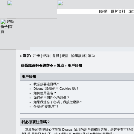
»
遊客:
注冊
|
登錄
|
會員
|
統計
|
論壇設施
|
幫助
礎聶織簷翻�䪖壅�
»
幫助
» 用戶須知
用戶須知
我必須要注冊嗎？
Discuz! 論壇使用 Cookies 嗎？
如何使用簽名？
如何使用個性化的頭像？
如果我遺忘了密碼，我該怎麼辦？
什麼是“短消息”？
我必須要注冊嗎？
這取決於管理員如何設置 Discuz! 論壇的用戶組權限選項，您甚至有可