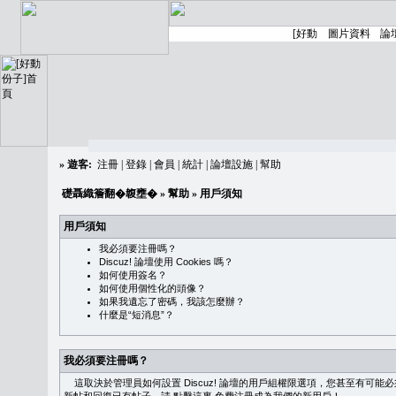
»
遊客:
注冊
|
登錄
|
會員
|
統計
|
論壇設施
|
幫助
礎聶織簷翻�䪖壅�
»
幫助
» 用戶須知
用戶須知
我必須要注冊嗎？
Discuz! 論壇使用 Cookies 嗎？
如何使用簽名？
如何使用個性化的頭像？
如果我遺忘了密碼，我該怎麼辦？
什麼是“短消息”？
我必須要注冊嗎？
這取決於管理員如何設置 Discuz! 論壇的用戶組權限選項，您甚至有可