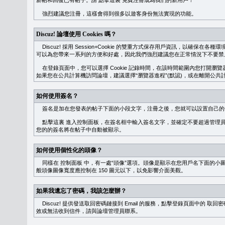
新帖和回復已有帖子。請
點擊這裏
免費注冊成為我們的新用戶！
強烈建議您注冊，這樣會得到很多以遊客身份無法實現的功能。
Discuz! 論壇使用 Cookies 嗎？
Discuz! 採用 Session+Cookie 的雙重方式保存用戶資訊，以確保在各
可以為您帶來一系列的方便和好處，因此我們強烈建議您在正常情況下不要禁止 Co
在登錄頁面中，您可以選擇 Cookie 記錄時間，在該時間範圍內您打開
如果您在公共計算機訪問論壇，建議選擇“瀏覽器進程”(默認)，或在離開公共計
如何使用簽名？
簽名是加在您發表的帖子下面的小段文字，注冊之後，您就可以設置自己的
點擊這裏
進入控制面板，在簽名框中輸入簽名文字，並確定不要超過管理員
您的的簽名將在帖子中自動被顯示。
如何使用個性化的頭像？
同樣在
控制面板
中，有一處“頭像”選項。頭像是顯示在您用戶名下面的小
般頭像圖像寬度應控制在 150 圖元以下，以免影響介面美觀。
如果我遺忘了密碼，我該怎麼辦？
Discuz! 提供發送取回密碼鏈接到 Email 的服務，點擊登錄頁面中的
取回密
效或無法收到信件，請與論壇管理員聯系。