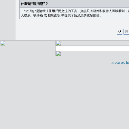
什麼是“短消息”？
“短消息”是論壇注冊用戶間交流的工具，資訊只有發件和收件人可以看到，
人聯系。
收件箱
或
控制面板
中提供了短消息的收發服務。
O
N
Processed in