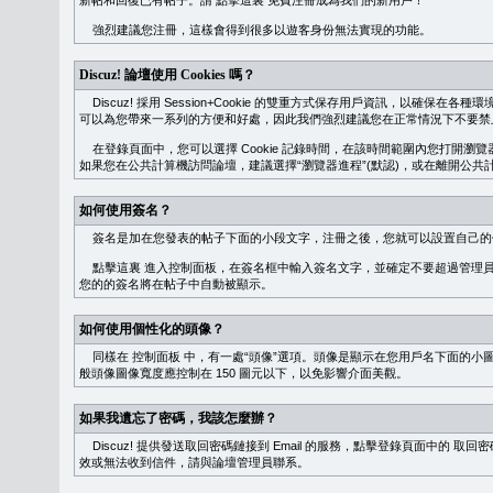
新帖和回復已有帖子。請
點擊這裏
免費注冊成為我們的新用戶！
強烈建議您注冊，這樣會得到很多以遊客身份無法實現的功能。
Discuz! 論壇使用 Cookies 嗎？
Discuz! 採用 Session+Cookie 的雙重方式保存用戶資訊，以確保在各
可以為您帶來一系列的方便和好處，因此我們強烈建議您在正常情況下不要禁止 Co
在登錄頁面中，您可以選擇 Cookie 記錄時間，在該時間範圍內您打開
如果您在公共計算機訪問論壇，建議選擇“瀏覽器進程”(默認)，或在離開公共計
如何使用簽名？
簽名是加在您發表的帖子下面的小段文字，注冊之後，您就可以設置自己的
點擊這裏
進入控制面板，在簽名框中輸入簽名文字，並確定不要超過管理員
您的的簽名將在帖子中自動被顯示。
如何使用個性化的頭像？
同樣在
控制面板
中，有一處“頭像”選項。頭像是顯示在您用戶名下面的小
般頭像圖像寬度應控制在 150 圖元以下，以免影響介面美觀。
如果我遺忘了密碼，我該怎麼辦？
Discuz! 提供發送取回密碼鏈接到 Email 的服務，點擊登錄頁面中的
取回密
效或無法收到信件，請與論壇管理員聯系。