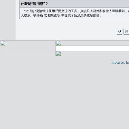
什麼是“短消息”？
“短消息”是論壇注冊用戶間交流的工具，資訊只有發件和收件人可以看到，
人聯系。
收件箱
或
控制面板
中提供了短消息的收發服務。
O
N
Processed in