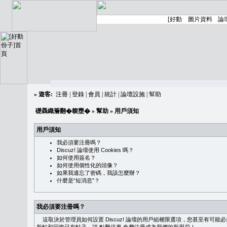
»
遊客:
注冊
|
登錄
|
會員
|
統計
|
論壇設施
|
幫助
礎聶織簷翻�䪖壅�
»
幫助
» 用戶須知
用戶須知
我必須要注冊嗎？
Discuz! 論壇使用 Cookies 嗎？
如何使用簽名？
如何使用個性化的頭像？
如果我遺忘了密碼，我該怎麼辦？
什麼是“短消息”？
我必須要注冊嗎？
這取決於管理員如何設置 Discuz! 論壇的用戶組權限選項，您甚至有可