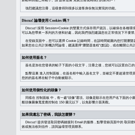
新帖和回復已有帖子。請
點擊這裏
免費注冊成為我們的新用戶！
強烈建議您注冊，這樣會得到很多以遊客身份無法實現的功能。
Discuz! 論壇使用 Cookies 嗎？
Discuz! 採用 Session+Cookie 的雙重方式保存用戶資訊，以確保在各
可以為您帶來一系列的方便和好處，因此我們強烈建議您在正常情況下不要禁止 Co
在登錄頁面中，您可以選擇 Cookie 記錄時間，在該時間範圍內您打開
如果您在公共計算機訪問論壇，建議選擇“瀏覽器進程”(默認)，或在離開公共計
如何使用簽名？
簽名是加在您發表的帖子下面的小段文字，注冊之後，您就可以設置自己的
點擊這裏
進入控制面板，在簽名框中輸入簽名文字，並確定不要超過管理員
您的的簽名將在帖子中自動被顯示。
如何使用個性化的頭像？
同樣在
控制面板
中，有一處“頭像”選項。頭像是顯示在您用戶名下面的小
般頭像圖像寬度應控制在 150 圖元以下，以免影響介面美觀。
如果我遺忘了密碼，我該怎麼辦？
Discuz! 提供發送取回密碼鏈接到 Email 的服務，點擊登錄頁面中的
取回密
效或無法收到信件，請與論壇管理員聯系。