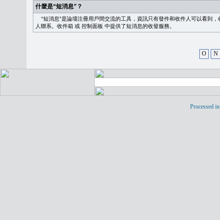
什麼是“短消息”？
“短消息”是論壇注冊用戶間交流的工具，資訊只有發件和收件人可以看到，
人聯系。
收件箱
或
控制面板
中提供了短消息的收發服務。
O
N
Processed in