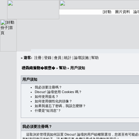
»
遊客:
注冊
|
登錄
|
會員
|
統計
|
論壇設施
|
幫助
礎聶織簷翻�䪖壅�
»
幫助
» 用戶須知
用戶須知
我必須要注冊嗎？
Discuz! 論壇使用 Cookies 嗎？
如何使用簽名？
如何使用個性化的頭像？
如果我遺忘了密碼，我該怎麼辦？
什麼是“短消息”？
我必須要注冊嗎？
這取決於管理員如何設置 Discuz! 論壇的用戶組權限選項，您甚至有可