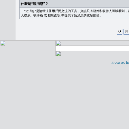
什麼是“短消息”？
“短消息”是論壇注冊用戶間交流的工具，資訊只有發件和收件人可以看到，
人聯系。
收件箱
或
控制面板
中提供了短消息的收發服務。
O
N
Processed in