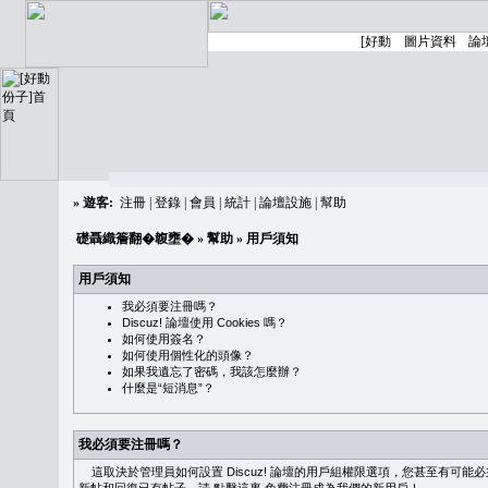
»
遊客:
注冊
|
登錄
|
會員
|
統計
|
論壇設施
|
幫助
礎聶織簷翻�䪖壅�
»
幫助
» 用戶須知
用戶須知
我必須要注冊嗎？
Discuz! 論壇使用 Cookies 嗎？
如何使用簽名？
如何使用個性化的頭像？
如果我遺忘了密碼，我該怎麼辦？
什麼是“短消息”？
我必須要注冊嗎？
這取決於管理員如何設置 Discuz! 論壇的用戶組權限選項，您甚至有可