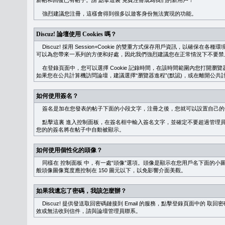
新帖和回復已有帖子。請
點擊這裏
免費注冊成為我們的新用戶！
強烈建議您注冊，這樣會得到很多以遊客身份無法實現的功能。
Discuz! 論壇使用 Cookies 嗎？
Discuz! 採用 Session+Cookie 的雙重方式保存用戶資訊，以確保在各
可以為您帶來一系列的方便和好處，因此我們強烈建議您在正常情況下不要禁止 Co
在登錄頁面中，您可以選擇 Cookie 記錄時間，在該時間範圍內您打開
如果您在公共計算機訪問論壇，建議選擇“瀏覽器進程”(默認)，或在離開公共計
如何使用簽名？
簽名是加在您發表的帖子下面的小段文字，注冊之後，您就可以設置自己的
點擊這裏
進入控制面板，在簽名框中輸入簽名文字，並確定不要超過管理員
您的的簽名將在帖子中自動被顯示。
如何使用個性化的頭像？
同樣在
控制面板
中，有一處“頭像”選項。頭像是顯示在您用戶名下面的小
般頭像圖像寬度應控制在 150 圖元以下，以免影響介面美觀。
如果我遺忘了密碼，我該怎麼辦？
Discuz! 提供發送取回密碼鏈接到 Email 的服務，點擊登錄頁面中的
取回密
效或無法收到信件，請與論壇管理員聯系。