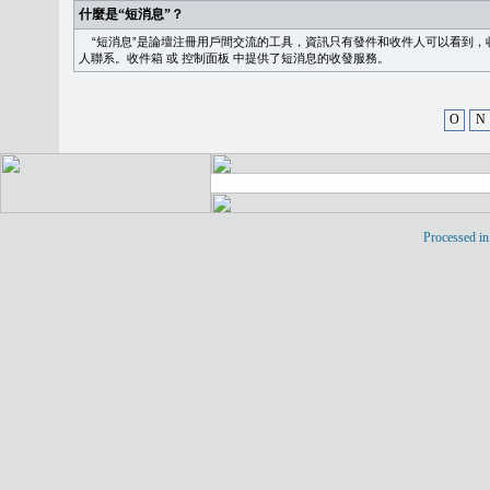
什麼是“短消息”？
“短消息”是論壇注冊用戶間交流的工具，資訊只有發件和收件人可以看到，
人聯系。
收件箱
或
控制面板
中提供了短消息的收發服務。
O
N
Processed in