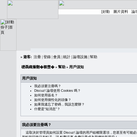
»
遊客:
注冊
|
登錄
|
會員
|
統計
|
論壇設施
|
幫助
礎聶織簷翻�䪖壅�
»
幫助
» 用戶須知
用戶須知
我必須要注冊嗎？
Discuz! 論壇使用 Cookies 嗎？
如何使用簽名？
如何使用個性化的頭像？
如果我遺忘了密碼，我該怎麼辦？
什麼是“短消息”？
我必須要注冊嗎？
這取決於管理員如何設置 Discuz! 論壇的用戶組權限選項，您甚至有可