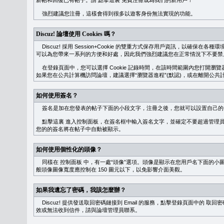
新帖和回復已有帖子。請
點擊這裏
免費注冊成為我們的新用戶！
強烈建議您注冊，這樣會得到很多以遊客身份無法實現的功能。
Discuz! 論壇使用 Cookies 嗎？
Discuz! 採用 Session+Cookie 的雙重方式保存用戶資訊，以確保在各
可以為您帶來一系列的方便和好處，因此我們強烈建議您在正常情況下不要禁止 Co
在登錄頁面中，您可以選擇 Cookie 記錄時間，在該時間範圍內您打開
如果您在公共計算機訪問論壇，建議選擇“瀏覽器進程”(默認)，或在離開公共計
如何使用簽名？
簽名是加在您發表的帖子下面的小段文字，注冊之後，您就可以設置自己的
點擊這裏
進入控制面板，在簽名框中輸入簽名文字，並確定不要超過管理員
您的的簽名將在帖子中自動被顯示。
如何使用個性化的頭像？
同樣在
控制面板
中，有一處“頭像”選項。頭像是顯示在您用戶名下面的小
般頭像圖像寬度應控制在 150 圖元以下，以免影響介面美觀。
如果我遺忘了密碼，我該怎麼辦？
Discuz! 提供發送取回密碼鏈接到 Email 的服務，點擊登錄頁面中的
取回密
效或無法收到信件，請與論壇管理員聯系。