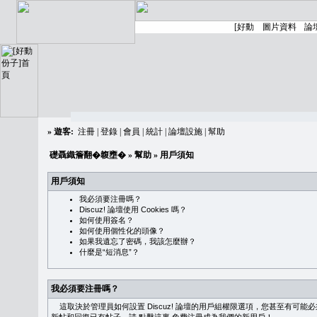
»
遊客:
注冊
|
登錄
|
會員
|
統計
|
論壇設施
|
幫助
礎聶織簷翻�䪖壅�
»
幫助
» 用戶須知
用戶須知
我必須要注冊嗎？
Discuz! 論壇使用 Cookies 嗎？
如何使用簽名？
如何使用個性化的頭像？
如果我遺忘了密碼，我該怎麼辦？
什麼是“短消息”？
我必須要注冊嗎？
這取決於管理員如何設置 Discuz! 論壇的用戶組權限選項，您甚至有可