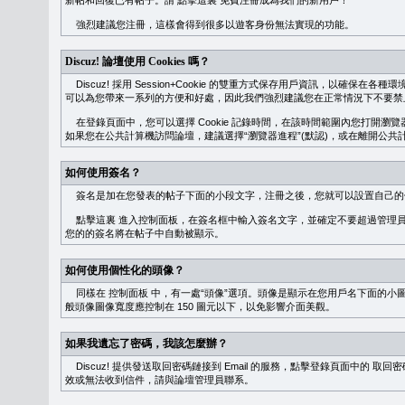
新帖和回復已有帖子。請
點擊這裏
免費注冊成為我們的新用戶！
強烈建議您注冊，這樣會得到很多以遊客身份無法實現的功能。
Discuz! 論壇使用 Cookies 嗎？
Discuz! 採用 Session+Cookie 的雙重方式保存用戶資訊，以確保在各
可以為您帶來一系列的方便和好處，因此我們強烈建議您在正常情況下不要禁止 Co
在登錄頁面中，您可以選擇 Cookie 記錄時間，在該時間範圍內您打開
如果您在公共計算機訪問論壇，建議選擇“瀏覽器進程”(默認)，或在離開公共計
如何使用簽名？
簽名是加在您發表的帖子下面的小段文字，注冊之後，您就可以設置自己的
點擊這裏
進入控制面板，在簽名框中輸入簽名文字，並確定不要超過管理員
您的的簽名將在帖子中自動被顯示。
如何使用個性化的頭像？
同樣在
控制面板
中，有一處“頭像”選項。頭像是顯示在您用戶名下面的小
般頭像圖像寬度應控制在 150 圖元以下，以免影響介面美觀。
如果我遺忘了密碼，我該怎麼辦？
Discuz! 提供發送取回密碼鏈接到 Email 的服務，點擊登錄頁面中的
取回密
效或無法收到信件，請與論壇管理員聯系。