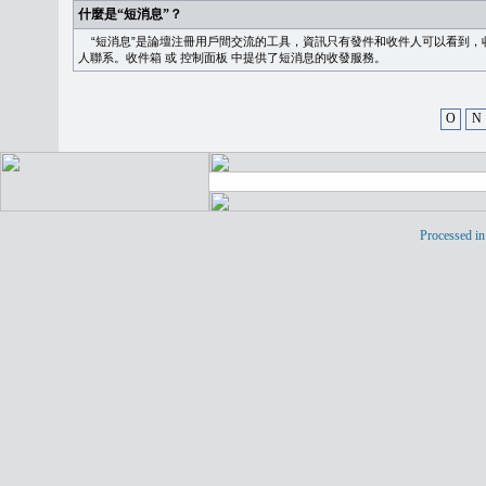
什麼是“短消息”？
“短消息”是論壇注冊用戶間交流的工具，資訊只有發件和收件人可以看到，
人聯系。
收件箱
或
控制面板
中提供了短消息的收發服務。
O
N
Processed in