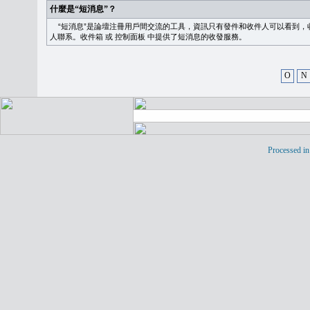
什麼是“短消息”？
“短消息”是論壇注冊用戶間交流的工具，資訊只有發件和收件人可以看到，
人聯系。
收件箱
或
控制面板
中提供了短消息的收發服務。
O
N
Processed in