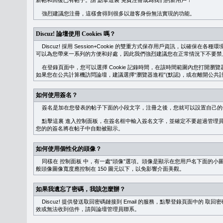
新帖和回復已有帖子。請
點擊這裏
免費注冊成為我們的新用戶！
強烈建議您注冊，這樣會得到很多以遊客身份無法實現的功能。
Discuz! 論壇使用 Cookies 嗎？
Discuz! 採用 Session+Cookie 的雙重方式保存用戶資訊，以確保在各
可以為您帶來一系列的方便和好處，因此我們強烈建議您在正常情況下不要禁止 Co
在登錄頁面中，您可以選擇 Cookie 記錄時間，在該時間範圍內您打開
如果您在公共計算機訪問論壇，建議選擇“瀏覽器進程”(默認)，或在離開公共計
如何使用簽名？
簽名是加在您發表的帖子下面的小段文字，注冊之後，您就可以設置自己的
點擊這裏
進入控制面板，在簽名框中輸入簽名文字，並確定不要超過管理員
您的的簽名將在帖子中自動被顯示。
如何使用個性化的頭像？
同樣在
控制面板
中，有一處“頭像”選項。頭像是顯示在您用戶名下面的小
般頭像圖像寬度應控制在 150 圖元以下，以免影響介面美觀。
如果我遺忘了密碼，我該怎麼辦？
Discuz! 提供發送取回密碼鏈接到 Email 的服務，點擊登錄頁面中的
取回密
效或無法收到信件，請與論壇管理員聯系。