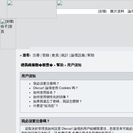
»
遊客:
注冊
|
登錄
|
會員
|
統計
|
論壇設施
|
幫助
礎聶織簷翻�䪖壅�
»
幫助
» 用戶須知
用戶須知
我必須要注冊嗎？
Discuz! 論壇使用 Cookies 嗎？
如何使用簽名？
如何使用個性化的頭像？
如果我遺忘了密碼，我該怎麼辦？
什麼是“短消息”？
我必須要注冊嗎？
這取決於管理員如何設置 Discuz! 論壇的用戶組權限選項，您甚至有可