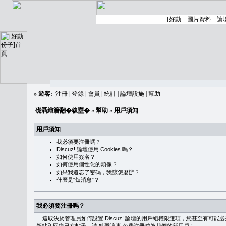
»
遊客:
注冊
|
登錄
|
會員
|
統計
|
論壇設施
|
幫助
礎聶織簷翻�䪖壅�
»
幫助
» 用戶須知
用戶須知
我必須要注冊嗎？
Discuz! 論壇使用 Cookies 嗎？
如何使用簽名？
如何使用個性化的頭像？
如果我遺忘了密碼，我該怎麼辦？
什麼是“短消息”？
我必須要注冊嗎？
這取決於管理員如何設置 Discuz! 論壇的用戶組權限選項，您甚至有可