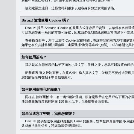
新帖和回復已有帖子。請
點擊這裏
免費注冊成為我們的新用戶！
強烈建議您注冊，這樣會得到很多以遊客身份無法實現的功能。
Discuz! 論壇使用 Cookies 嗎？
Discuz! 採用 Session+Cookie 的雙重方式保存用戶資訊，以確保在各
可以為您帶來一系列的方便和好處，因此我們強烈建議您在正常情況下不要禁止 Co
在登錄頁面中，您可以選擇 Cookie 記錄時間，在該時間範圍內您打開
如果您在公共計算機訪問論壇，建議選擇“瀏覽器進程”(默認)，或在離開公共計
如何使用簽名？
簽名是加在您發表的帖子下面的小段文字，注冊之後，您就可以設置自己的
點擊這裏
進入控制面板，在簽名框中輸入簽名文字，並確定不要超過管理員
您的的簽名將在帖子中自動被顯示。
如何使用個性化的頭像？
同樣在
控制面板
中，有一處“頭像”選項。頭像是顯示在您用戶名下面的小
般頭像圖像寬度應控制在 150 圖元以下，以免影響介面美觀。
如果我遺忘了密碼，我該怎麼辦？
Discuz! 提供發送取回密碼鏈接到 Email 的服務，點擊登錄頁面中的
取回密
效或無法收到信件，請與論壇管理員聯系。