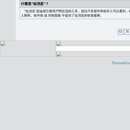
什麼是“短消息”？
“短消息”是論壇注冊用戶間交流的工具，資訊只有發件和收件人可以看到，
人聯系。
收件箱
或
控制面板
中提供了短消息的收發服務。
O
N
Processed in