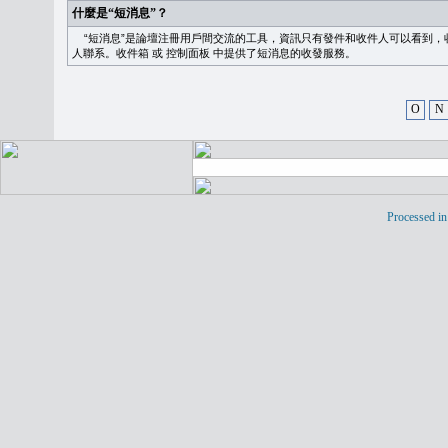
什麼是“短消息”？
“短消息”是論壇注冊用戶間交流的工具，資訊只有發件和收件人可以看到，
人聯系。
收件箱
或
控制面板
中提供了短消息的收發服務。
O
N
Processed in