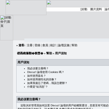
»
遊客:
注冊
|
登錄
|
會員
|
統計
|
論壇設施
|
幫助
礎聶織簷翻�䪖壅�
»
幫助
» 用戶須知
用戶須知
我必須要注冊嗎？
Discuz! 論壇使用 Cookies 嗎？
如何使用簽名？
如何使用個性化的頭像？
如果我遺忘了密碼，我該怎麼辦？
什麼是“短消息”？
我必須要注冊嗎？
這取決於管理員如何設置 Discuz! 論壇的用戶組權限選項，您甚至有可