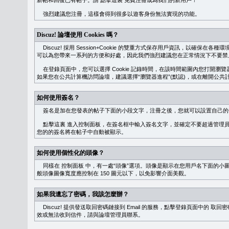
新帖和回復已有帖子。請
點擊這裏
免費注冊成為我們的新用戶！
強烈建議您注冊，這樣會得到很多以遊客身份無法實現的功能。
Discuz! 論壇使用 Cookies 嗎？
Discuz! 採用 Session+Cookie 的雙重方式保存用戶資訊，以確保在各
可以為您帶來一系列的方便和好處，因此我們強烈建議您在正常情況下不要禁止 Co
在登錄頁面中，您可以選擇 Cookie 記錄時間，在該時間範圍內您打開
如果您在公共計算機訪問論壇，建議選擇“瀏覽器進程”(默認)，或在離開公共計
如何使用簽名？
簽名是加在您發表的帖子下面的小段文字，注冊之後，您就可以設置自己的
點擊這裏
進入控制面板，在簽名框中輸入簽名文字，並確定不要超過管理員
您的的簽名將在帖子中自動被顯示。
如何使用個性化的頭像？
同樣在
控制面板
中，有一處“頭像”選項。頭像是顯示在您用戶名下面的小
般頭像圖像寬度應控制在 150 圖元以下，以免影響介面美觀。
如果我遺忘了密碼，我該怎麼辦？
Discuz! 提供發送取回密碼鏈接到 Email 的服務，點擊登錄頁面中的
取回密
效或無法收到信件，請與論壇管理員聯系。