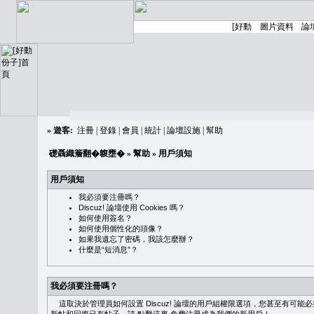
»
遊客:
注冊
|
登錄
|
會員
|
統計
|
論壇設施
|
幫助
礎聶織簷翻�䪖壅�
»
幫助
» 用戶須知
用戶須知
我必須要注冊嗎？
Discuz! 論壇使用 Cookies 嗎？
如何使用簽名？
如何使用個性化的頭像？
如果我遺忘了密碼，我該怎麼辦？
什麼是“短消息”？
我必須要注冊嗎？
這取決於管理員如何設置 Discuz! 論壇的用戶組權限選項，您甚至有可