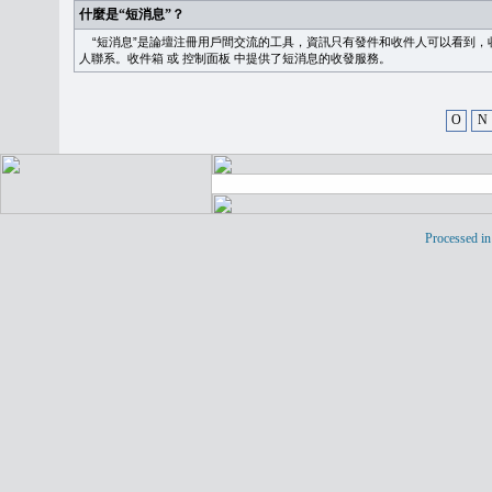
什麼是“短消息”？
“短消息”是論壇注冊用戶間交流的工具，資訊只有發件和收件人可以看到，
人聯系。
收件箱
或
控制面板
中提供了短消息的收發服務。
O
N
Processed in