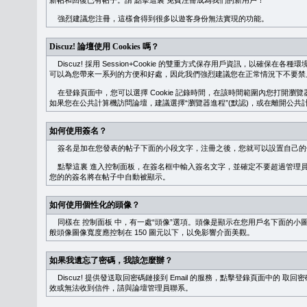
新帖和回復已有帖子。請
點擊這裏
免費注冊成為我們的新用戶！
強烈建議您注冊，這樣會得到很多以遊客身份無法實現的功能。
Discuz! 論壇使用 Cookies 嗎？
Discuz! 採用 Session+Cookie 的雙重方式保存用戶資訊，以確保在各
可以為您帶來一系列的方便和好處，因此我們強烈建議您在正常情況下不要禁止 Co
在登錄頁面中，您可以選擇 Cookie 記錄時間，在該時間範圍內您打開
如果您在公共計算機訪問論壇，建議選擇“瀏覽器進程”(默認)，或在離開公共計
如何使用簽名？
簽名是加在您發表的帖子下面的小段文字，注冊之後，您就可以設置自己的
點擊這裏
進入控制面板，在簽名框中輸入簽名文字，並確定不要超過管理員
您的的簽名將在帖子中自動被顯示。
如何使用個性化的頭像？
同樣在
控制面板
中，有一處“頭像”選項。頭像是顯示在您用戶名下面的小
般頭像圖像寬度應控制在 150 圖元以下，以免影響介面美觀。
如果我遺忘了密碼，我該怎麼辦？
Discuz! 提供發送取回密碼鏈接到 Email 的服務，點擊登錄頁面中的
取回密
效或無法收到信件，請與論壇管理員聯系。