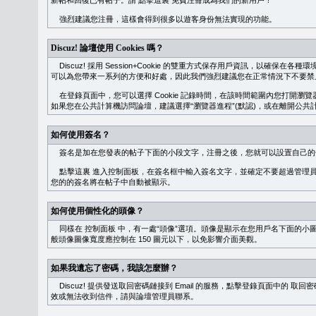
新帖和回復已有帖子。請
點擊這裏
免費注冊成為我們的新用戶！
強烈建議您注冊，這樣會得到很多以遊客身份無法實現的功能。
Discuz! 論壇使用 Cookies 嗎？
Discuz! 採用 Session+Cookie 的雙重方式保存用戶資訊，以確保在各
可以為您帶來一系列的方便和好處，因此我們強烈建議您在正常情況下不要禁止 Co
在登錄頁面中，您可以選擇 Cookie 記錄時間，在該時間範圍內您打開
如果您在公共計算機訪問論壇，建議選擇“瀏覽器進程”(默認)，或在離開公共計
如何使用簽名？
簽名是加在您發表的帖子下面的小段文字，注冊之後，您就可以設置自己的
點擊這裏
進入控制面板，在簽名框中輸入簽名文字，並確定不要超過管理員
您的的簽名將在帖子中自動被顯示。
如何使用個性化的頭像？
同樣在
控制面板
中，有一處“頭像”選項。頭像是顯示在您用戶名下面的小
般頭像圖像寬度應控制在 150 圖元以下，以免影響介面美觀。
如果我遺忘了密碼，我該怎麼辦？
Discuz! 提供發送取回密碼鏈接到 Email 的服務，點擊登錄頁面中的
取回密
效或無法收到信件，請與論壇管理員聯系。