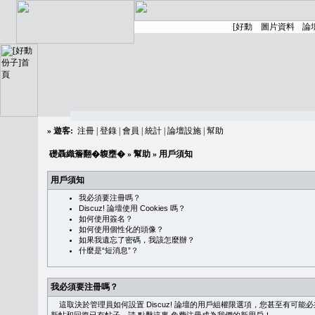
»
遊客:
注冊
|
登錄
|
會員
|
統計
|
論壇設施
|
幫助
礎聶織簷翻�䪖壅�
»
幫助
» 用戶須知
用戶須知
我必須要注冊嗎？
Discuz! 論壇使用 Cookies 嗎？
如何使用簽名？
如何使用個性化的頭像？
如果我遺忘了密碼，我該怎麼辦？
什麼是“短消息”？
我必須要注冊嗎？
這取決於管理員如何設置 Discuz! 論壇的用戶組權限選項，您甚至有可