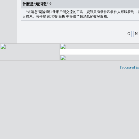
什麼是“短消息”？
“短消息”是論壇注冊用戶間交流的工具，資訊只有發件和收件人可以看到，
人聯系。
收件箱
或
控制面板
中提供了短消息的收發服務。
O
N
Processed in