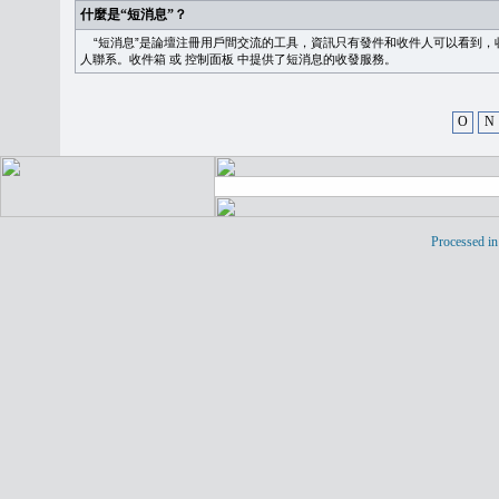
什麼是“短消息”？
“短消息”是論壇注冊用戶間交流的工具，資訊只有發件和收件人可以看到，
人聯系。
收件箱
或
控制面板
中提供了短消息的收發服務。
O
N
Processed in