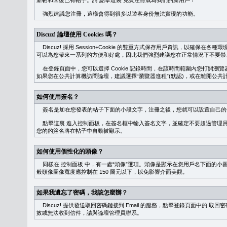
新帖和回復已有帖子。請
點擊這裏
免費注冊成為我們的新用戶！
強烈建議您注冊，這樣會得到很多以遊客身份無法實現的功能。
Discuz! 論壇使用 Cookies 嗎？
Discuz! 採用 Session+Cookie 的雙重方式保存用戶資訊，以確保在各
可以為您帶來一系列的方便和好處，因此我們強烈建議您在正常情況下不要禁止 Co
在登錄頁面中，您可以選擇 Cookie 記錄時間，在該時間範圍內您打開
如果您在公共計算機訪問論壇，建議選擇“瀏覽器進程”(默認)，或在離開公共計
如何使用簽名？
簽名是加在您發表的帖子下面的小段文字，注冊之後，您就可以設置自己的
點擊這裏
進入控制面板，在簽名框中輸入簽名文字，並確定不要超過管理員
您的的簽名將在帖子中自動被顯示。
如何使用個性化的頭像？
同樣在
控制面板
中，有一處“頭像”選項。頭像是顯示在您用戶名下面的小
般頭像圖像寬度應控制在 150 圖元以下，以免影響介面美觀。
如果我遺忘了密碼，我該怎麼辦？
Discuz! 提供發送取回密碼鏈接到 Email 的服務，點擊登錄頁面中的
取回密
效或無法收到信件，請與論壇管理員聯系。