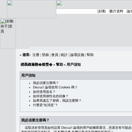
»
遊客:
注冊
|
登錄
|
會員
|
統計
|
論壇設施
|
幫助
礎聶織簷翻�䪖壅�
»
幫助
» 用戶須知
用戶須知
我必須要注冊嗎？
Discuz! 論壇使用 Cookies 嗎？
如何使用簽名？
如何使用個性化的頭像？
如果我遺忘了密碼，我該怎麼辦？
什麼是“短消息”？
我必須要注冊嗎？
這取決於管理員如何設置 Discuz! 論壇的用戶組權限選項，您甚至有可