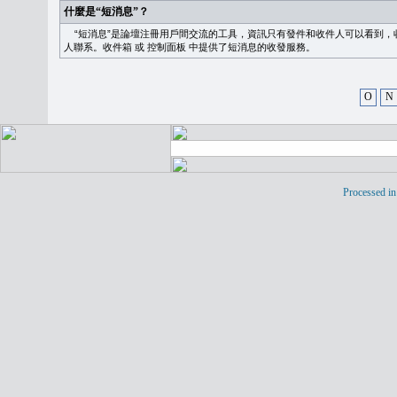
什麼是“短消息”？
“短消息”是論壇注冊用戶間交流的工具，資訊只有發件和收件人可以看到，
人聯系。
收件箱
或
控制面板
中提供了短消息的收發服務。
O
N
Processed in