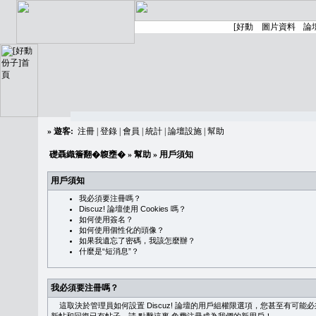
»
遊客:
注冊
|
登錄
|
會員
|
統計
|
論壇設施
|
幫助
礎聶織簷翻�䪖壅�
»
幫助
» 用戶須知
用戶須知
我必須要注冊嗎？
Discuz! 論壇使用 Cookies 嗎？
如何使用簽名？
如何使用個性化的頭像？
如果我遺忘了密碼，我該怎麼辦？
什麼是“短消息”？
我必須要注冊嗎？
這取決於管理員如何設置 Discuz! 論壇的用戶組權限選項，您甚至有可