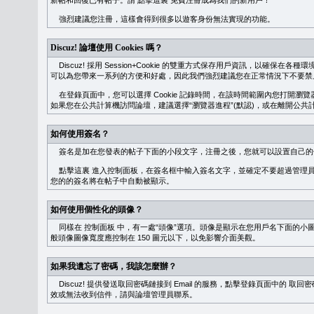
新帖和回復已有帖子。請
點擊這裏
免費注冊成為我們的新用戶！
強烈建議您注冊，這樣會得到很多以遊客身份無法實現的功能。
Discuz! 論壇使用 Cookies 嗎？
Discuz! 採用 Session+Cookie 的雙重方式保存用戶資訊，以確保在各
可以為您帶來一系列的方便和好處，因此我們強烈建議您在正常情況下不要禁止 Co
在登錄頁面中，您可以選擇 Cookie 記錄時間，在該時間範圍內您打開
如果您在公共計算機訪問論壇，建議選擇“瀏覽器進程”(默認)，或在離開公共計
如何使用簽名？
簽名是加在您發表的帖子下面的小段文字，注冊之後，您就可以設置自己的
點擊這裏
進入控制面板，在簽名框中輸入簽名文字，並確定不要超過管理員
您的的簽名將在帖子中自動被顯示。
如何使用個性化的頭像？
同樣在
控制面板
中，有一處“頭像”選項。頭像是顯示在您用戶名下面的小
般頭像圖像寬度應控制在 150 圖元以下，以免影響介面美觀。
如果我遺忘了密碼，我該怎麼辦？
Discuz! 提供發送取回密碼鏈接到 Email 的服務，點擊登錄頁面中的
取回密
效或無法收到信件，請與論壇管理員聯系。